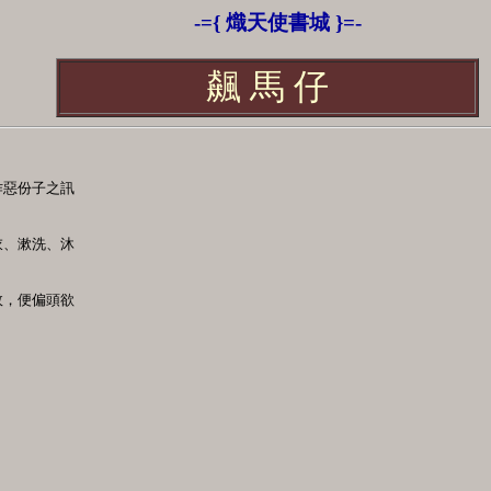
-={ 熾天使書城 }=-
飆 馬 仔