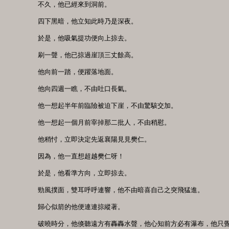
　　不久，他已經來到洞前。

　　四下黑暗，他立知此時乃是深夜。

　　於是，他吸氣提功便向上掠去。

　　刷一聲，他已掠過崖頂三丈餘高。

　　他向前一踏，便躍落地面。

　　他向四週一瞧，不由吐口長氣。

　　他一想起半年前臨險被迫下崖，不由驚駭交加。

　　他一想起一個月前宰掉那二批人，不由稍慰。

　　他稍忖，立即決定先返襄陽見見樊仁。

　　因為，他一直想超越樊仁呀！

　　於是，他看準方向，立即掠去。

　　勁風撲面，雙耳呼呼連響，他不由暗喜自己之突飛猛進。

　　歸心似箭的他便連連掠縱著。

　　破曉時分，他倏聽遠方有轟轟水聲，他心知前方必有瀑布，他只覺