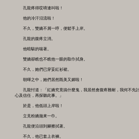
　　孔龍疼得哎唷連叫啦！

　　他的冷汗汨流啦！

　　不久，雙嬌不屑一哼，便鬆手上岸。

　　孔龍的腹疼立消。

　　他暗駭的喘著。

　　雙嬌卻瞧也不瞧他一眼的取巾拭身。

　　不久，她們已穿妥紅衫裙。

　　朝暉之中，她們居然既美又媚啦！

　　孔龍忖道：「紅嬌究竟搞什麼鬼，我居然會腹疼難耐，我何不先討
心及信任，再探聽此事。」

　　於是，他低頭上岸啦！

　　立見粉嬌拋來一巾。

　　孔龍便沿頭到腳擦拭著。

　　不久，他已套上衣褲。
