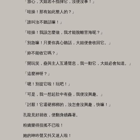
　　「放心，大姐若不指揮它，汝便沒事！」

　　「哇操！那有如此整人的？」

　　「誰叫汝不聽話嘛！」

　　「哇操！我該怎麼做，我才能脫離苦海呢？」

　　「別急嘛！只要你真心聽話，大姐便會收回它。」

　　「妳不能收它嗎？」

　　「開玩笑，蠱與主人互通聲息，我一動它，大姐必會知道。」

　　「這麼神呀？」

　　「嗯！別提它啦！玩吧！」

　　「可是，我一想起肚中有蠱，我便沒興趣。」

　　「討厭！它還硬梆梆的，汝怎會沒興趣，快嘛！」

　　孔龍見好就收，便翻身續轟著。

　　粉嬌樂得扭搖不已啦！

　　她的呻吟聲又抖又迷人啦！
