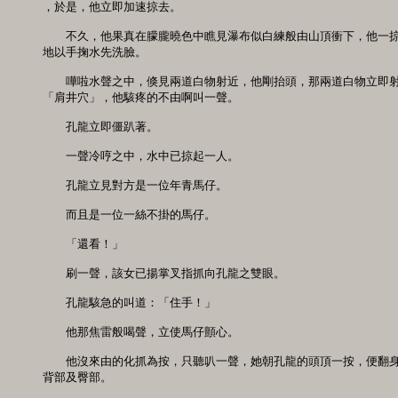
，於是，他立即加速掠去。

　　不久，他果真在朦朧曉色中瞧見瀑布似白練般由山頂衝下，他一掠
地以手掬水先洗臉。

　　嘩啦水聲之中，倏見兩道白物射近，他剛抬頭，那兩道白物立即射
「肩井穴」，他駭疼的不由啊叫一聲。

　　孔龍立即僵趴著。

　　一聲冷哼之中，水中已掠起一人。

　　孔龍立見對方是一位年青馬仔。

　　而且是一位一絲不掛的馬仔。

　　「還看！」

　　刷一聲，該女已揚掌叉指抓向孔龍之雙眼。

　　孔龍駭急的叫道：「住手！」

　　他那焦雷般喝聲，立使馬仔顫心。

　　他沒來由的化抓為按，只聽叭一聲，她朝孔龍的頭頂一按，便翻身
背部及臀部。
