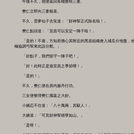
　　午後不久，他便返回客棧會晤三妻。

　　樊仁立即向三妻報喜。

　　不久，雲夢仙子含笑道：「財神幫正式除名啦！」

　　樊仁點頭道：「宜昌可以安定一陣子啦！」

　　「是的！不過，方知府擔心其附近的黑道組織會入城瓜分地盤，他
極協調丐幫來此設分舵。」

　　「好點子，我們留守一陣子吧！」

　　「好！此時正是遊宜昌之季節哩！」

　　「是的！」

　　不久，樊仁便在房內服丹行功。

　　三女便整理樊仁攜返之大鈔。

　　小嬌忍不住道：「八十萬兩，其駭人！」

　　大嬌道：「可見財神幫積孽如山。」

　　「是呀！」
