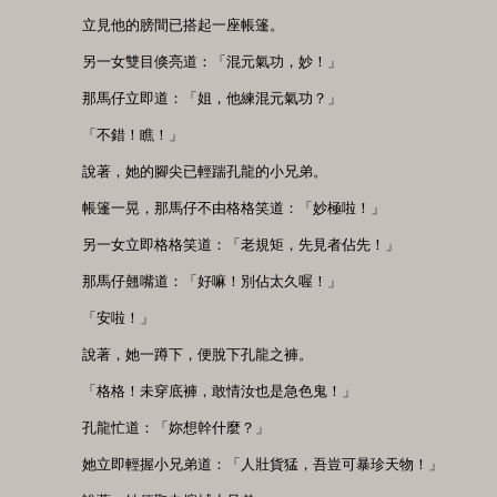
　　立見他的膀間已搭起一座帳篷。

　　另一女雙目倏亮道：「混元氣功，妙！」

　　那馬仔立即道：「姐，他練混元氣功？」

　　「不錯！瞧！」

　　說著，她的腳尖已輕踹孔龍的小兄弟。

　　帳篷一晃，那馬仔不由格格笑道：「妙極啦！」

　　另一女立即格格笑道：「老規矩，先見者佔先！」

　　那馬仔翹嘴道：「好嘛！別佔太久喔！」

　　「安啦！」

　　說著，她一蹲下，便脫下孔龍之褲。

　　「格格！未穿底褲，敢情汝也是急色鬼！」

　　孔龍忙道：「妳想幹什麼？」

　　她立即輕握小兄弟道：「人壯貨猛，吾豈可暴珍天物！」
