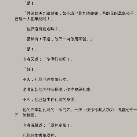
　　「是！」

　　「吾師妹叫九陰姑娘，如今該已是九陰姥姥，吾師兄叫萬象公子，
已經一大把年紀啦！」

　　「他們沒有姓名嗎？」

　　「當然有！不過，他們一向使用字號。」

　　「是！」

　　老者又道：「準備行功吧！」

　　「好！」

　　不久，孔龍已經提氣行功。

　　老者卻朝地面劈個長坑，便注視著孔龍。

　　不久，他已盤坐在孔龍的身後。

　　他的右掌朝孔龍的「命門穴」一按，便徐徐渡入功力，孔龍心中一
即一陣翻騰。

　　老者沉聲道：「凝神定氣！」

　　孔龍急忙吸氣凝神。
