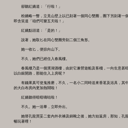
　　卻聽紅嬌道：「行啦！」

　　粉嬌略一瞥，立見山壁上以已刻著一個同心雙圈，圈下另刻著一個
即含笑道「咱們可樂五天啦！」

　　紅嬌點頭道：「是的！」

　　說著，她取匕在同心雙圈旁刻二個三角形。

　　她一收匕，便掠向山下。

　　不久，她們已經住入春風樓。

　　春風樓乃是一個濱湖酒樓，由於它兼營遊船及客棧，一向生意甚旺
以白銀開路，那能住入上房呢？

　　有錢果真可使鬼推磨，不久，一名小二同時送來香茗及浴具，其中
的大白布房內更加熱鬧啦！

　　紅嬌聽得暗暗嘀咕啦！

　　不久。她一浴畢，立即外出。

　　她替孔龍買妥二套內外衣褲及錦靴之後，她方始返房，那知，孔龍
暢玩著哩！
