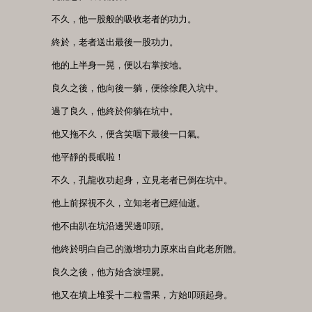
　　不久，他一股般的吸收老者的功力。

　　終於，老者送出最後一股功力。

　　他的上半身一晃，便以右掌按地。

　　良久之後，他向後一躺，便徐徐爬入坑中。

　　過了良久，他終於仰躺在坑中。

　　他又拖不久，便含笑咽下最後一口氣。

　　他平靜的長眠啦！

　　不久，孔龍收功起身，立見老者已倒在坑中。

　　他上前探視不久，立知老者已經仙逝。

　　他不由趴在坑沿邊哭邊叩頭。

　　他終於明白自己的激增功力原來出自此老所贈。

　　良久之後，他方始含淚埋屍。

　　他又在墳上堆妥十二粒雪果，方始叩頭起身。
