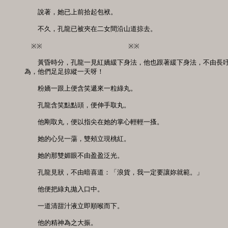
　　說著，她已上前拾起包袱。

　　不久，孔龍已被夾在二女間沿山道掠去。

　※※　　　　　　　　　　　　　※※　　　　　　　　　　　　　　
　　黃昏時分，孔龍一見紅嬌緩下身法，他也跟著緩下身法，不由長吁
為，他們足足掠縱一天呀！

　　粉嬌一跟上便含笑遞來一粒綠丸。

　　孔龍含笑點點頭，便伸手取丸。

　　他剛取丸，便以指尖在她的掌心輕輕一搔。

　　她的心兒一蕩，雙頰立現桃紅。

　　她的那雙媚眼不由盈盈泛光。

　　孔龍見狀，不由暗喜道：「浪貨，我一定要讓妳就範。」

　　他便把綠丸拋入口中。

　　一道清甜汁液立即順喉而下。

　　他的精神為之大振。
