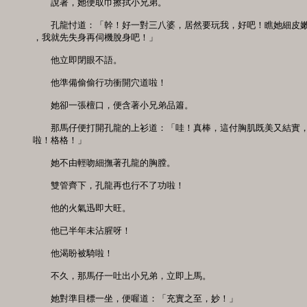
　　說著，她便取巾擦拭小兄弟。

　　孔龍忖道：「幹！好一對三八婆，居然要玩我，好吧！瞧她細皮嫩
，我就先失身再伺機脫身吧！」

　　他立即閉眼不語。

　　他準備偷偷行功衝開穴道啦！

　　她卻一張檀口，便含著小兄弟品簫。

　　那馬仔便打開孔龍的上衫道：「哇！真棒，這付胸肌既美又結實，
啦！格格！」

　　她不由輕吻細撫著孔龍的胸膛。

　　雙管齊下，孔龍再也行不了功啦！

　　他的火氣迅即大旺。

　　他已半年未沾腥呀！

　　他渴盼被騎啦！

　　不久，那馬仔一吐出小兄弟，立即上馬。

　　她對準目標一坐，便喔道：「充實之至，妙！」
