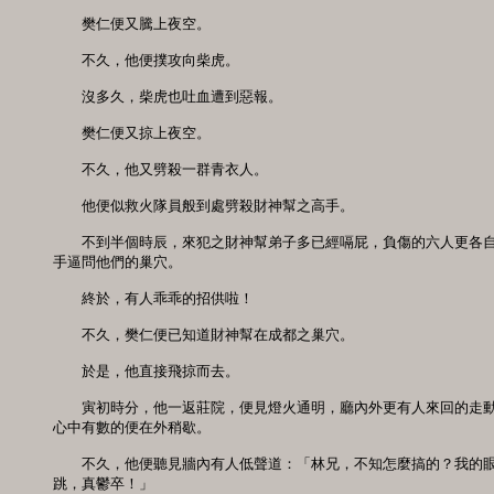
　　樊仁便又騰上夜空。

　　不久，他便撲攻向柴虎。

　　沒多久，柴虎也吐血遭到惡報。

　　樊仁便又掠上夜空。

　　不久，他又劈殺一群青衣人。

　　他便似救火隊員般到處劈殺財神幫之高手。

　　不到半個時辰，來犯之財神幫弟子多已經嗝屁，負傷的六人更各自
手逼問他們的巢穴。

　　終於，有人乖乖的招供啦！

　　不久，樊仁便已知道財神幫在成都之巢穴。

　　於是，他直接飛掠而去。

　　寅初時分，他一返莊院，便見燈火通明，廳內外更有人來回的走動
心中有數的便在外稍歇。

　　不久，他便聽見牆內有人低聲道：「林兄，不知怎麼搞的？我的眼
跳，真鬱卒！」
