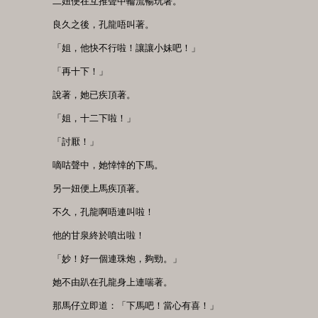
　　二妞便在互推聲中輪流暢玩著。

　　良久之後，孔龍唔叫著。

　　「姐，他快不行啦！讓讓小妹吧！」

　　「再十下！」

　　說著，她已疾頂著。

　　「姐，十二下啦！」

　　「討厭！」

　　嘀咕聲中，她悻悻的下馬。

　　另一妞便上馬疾頂著。

　　不久，孔龍啊唔連叫啦！

　　他的甘泉終於噴出啦！

　　「妙！好一個連珠炮，夠勁。」

　　她不由趴在孔龍身上連喘著。

　　那馬仔立即道：「下馬吧！當心有喜！」
