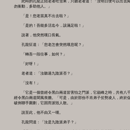
　　此時的孔龍正陪老者吃雪果，只聽老者道：「汝明日便可以出去闖
勿衝動，多助他人。」

　　「是！您老當真不出去啦？」

　　「是的！吾能多活迄今，該滿足啦！」

　　說著，他突然嘆口長氣。

　　孔龍怔道：「您老怎會突然嘆息呢？」

　　「轉吾一段往事，如何？」

　　「好呀！」

　　老者道：「汝聽過九陰派否？」

　　「沒有！」

　　「它是一個曾經令黑白兩道皆害怕之門派，它巔峰之時，共有八千
經令黑白兩道聞風喪膽。「可是，由於部份不肖弟子仗勢凌人，終於促
破例聯手圍剿，它因而派毀人散。」

　　說至此，他不由又一嘆。

　　孔龍問道：「汝是九陰派弟子？」
