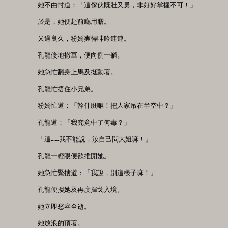
　　她不由忖道：「這傢伙既壯又勇，非好好掌握不可！」

　　於是，她便赴前廳用膳。

　　又過良久，粉嬌爽得呻吟連連。

　　孔龍倏地撤軍，便向側一躺。

　　她急忙翻身上馬及挺動著。

　　孔龍忙捂住小兄弟。

　　粉嬌忙道：「幹什麼嘛！把人家吊在半空中？」

　　孔龍道：「我究竟中了何毒？」

　　「這……我不能說，汝自己問大姐嘛！」

　　孔龍一瞪眼便欲推開她。

　　她急忙緊摟道：「我說，別這樣子嘛！」

　　孔龍便摟她及再度揮戈入境。

　　她立即愁容全逝。

　　她放浪的頂著。
