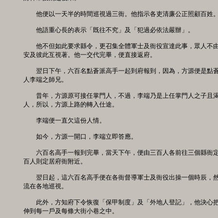
　　他便以一天半的時間巡視過三衙。他指示各吏清廉公正照顧百姓。
　　他語重心長的表示「既往不究」及「犯過必依法嚴辦」。

　　他不但如此要求縣令，更召集全體軍士及衙役宣達此事，眾人不由
安及彼此互視著。他一交代完畢，便直接返府。

　　翌日下午，六百名點蒼派高手一起到府報到，因為，方源便是點蒼
人李端之師兄。

　　昔年，方源原可接任掌門人，不過，李端乃是上任掌門人之子且渴
人，所以，方源上路的轉入仕途。

　　李端便一直欠這份人情。

　　如今，方源一開口，李端立即答應。

　　六百名高手一報到完畢，當天下午，便由三百人各前往三個縣衙定
百人則定居府衙附近。

　　翌日起，這六百名高手便在各衙督導軍士及衙役出操一個時辰，然
流在各地巡視。

　　此外，方知府下令恢復「保甲制度」及「外地人登記」，他決心把
伸到每一戶及每條大街小巷之中。
