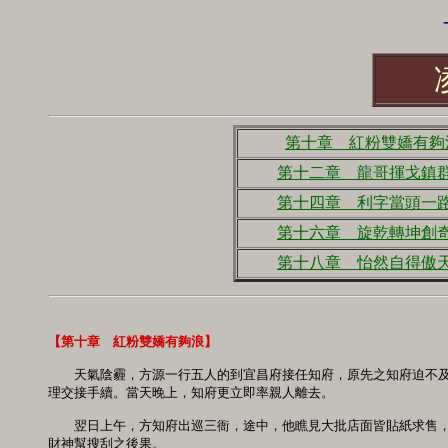
-
第十章 紅粉雙嬌有夠
第十二章 龍哥揮戈鎮
第十四章 利字當頭一
第十六章 旋乾轉坤創
第十八章 怡然自得傲
【第十章　紅粉雙嬌有夠浪】
　　天氣陰霾，方源一行五人的到宜昌府接任知府，原先之知府迫不及
理交接手續。當天晚上，知府更立即率親人離去。

　　翌日上午，方知府出巡三衙，途中，他瞧見大批店面皆貼紙求售，
財神幫搜刮之後果。
