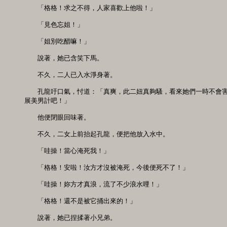
　　「格格！求之不得，人家喜歡上他啦！」

　　「見色忘姐！」

　　「姐別吃醋嘛！」

　　說著，她已含笑下馬。

　　不久，二人已入水淨身著。

　　孔龍吁口氣，忖道：「真爽，此二妞真夠騷，看來她們一時不會害
展美男計吧！」

　　他便閉眼回味著。

　　不久，二女上前抬起孔龍，便把他放入水中。

　　「哇操！當心淹死我！」

　　「格格！安啦！汝方才沒被淹死，今後便死不了！」

　　「哇操！妳方才真浪，流了不少浪水哩！」

　　「格格！還不是被它捅出來的！」

　　說著，她已捏揉著小兄弟。
