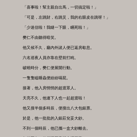
　　「喜事啦！幫主親自出馬，一切搞定啦！」

　　「可是，左跳財，右跳災，我的右眼皮在跳呀！」

　　「少迷信啦！我瞇一下眼，睏死啦！」

　　樊仁不由聽得暗笑。

　　他又候不久，廳內外諸人便已返房歇息。

　　六名巡夜人員亦靠在壁前打盹。

　　破曉時分，樊仁便展開行動。

　　一隻隻瞌睡蟲便紛紛嗝屁。

　　接著，他入房悄悄的超渡眾人。

　　天亮不久，他連下人也一起超渡啦！

　　他又搜半個多時辰，便搜出八大包銀票。

　　於是，他一批批的入銀莊兌妥大鈔。

　　不到一個時辰，他已攜一盒大鈔離去。
