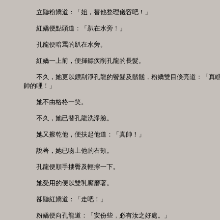
　　立聽粉嬌道：「姐，替他整理儀容吧！」

　　紅嬌便點頭道：「趴在水旁！」

　　孔龍便暗罵的趴在水旁。

　　紅嬌一上前，便揮鏢疾削孔龍的長髮。

　　不久，她更以鏢刮淨孔龍的鬢髮及鬍鬚，粉嬌雙目倏亮道：「真瞧
帥的哩！」

　　她不由格格一笑。

　　不久，她已替孔龍洗淨臉。

　　她又擦乾他，便扶起他道：「真帥！」

　　說著，她已吻上他的右頰。

　　孔龍便順手摟臀及輕擰一下。

　　她受用的便以雙乳廝磨著。

　　卻聽紅嬌道：「走吧！」

　　粉嬌便向孔龍道：「安份些，必有汝之好處。」
