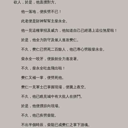
砍人，於是，他直撲對方。

　　他一落地，便疾劈不已！

　　此老便是財神幫幫主柴永全。

　　他一見這種掌招及威力，他知道自己已經遇上這位煞星啦！

　　於是，他全力防守及催人進攻樊仁。

　　不久，樊仁已劈死二百餘人，他已專心劈殺柴永全。

　　柴永全一咬牙，便振劍全力進攻著。

　　不久，柴永全吐血飛出啦！

　　樊仁又補一掌，便劈死他。

　　樊仁一見軍士已掌握現場，便騰上夜空。

　　不久，他已瞧見城中有大批人在拼鬥。

　　於是，他便撲掠向現場。

　　不久，他已疾劈柴龍。

　　不出半個時辰，柴龍已成樊仁之掌下游魂。
