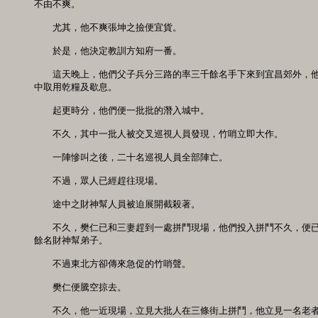
不由不爽。

　　尤其，他不爽張坤之撿便宜貨。

　　於是，他決定教訓方知府一番。

　　這天晚上，他們父子兵分三路的率三千餘名手下來到宜昌郊外，他
中取用乾糧及歇息。

　　起更時分，他們便一批批的潛入城中。

　　不久，其中一批人被交叉巡視人員發現，竹哨立即大作。

　　一陣慘叫之後，二十名巡視人員全部陣亡。

　　不過，眾人已經趕往現場。

　　途中之財神幫人員被迫展開截殺著。

　　不久，樊仁已和三妻趕到一處拼鬥現場，他們投入拼鬥不久，便已
餘名財神幫弟子。

　　不過東北方卻傳來急促的竹哨聲。

　　樊仁便騰空掠去。

　　不久，他一近現場，立見大批人在三條街上拼鬥，他立見一名老者