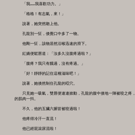
　　「我……我喜歡功力。」

　　「格格！有志氣，來！」

　　說著，她突然吻上他。

　　孔龍別一怔，倏覺口中多了一物。

　　他剛一怔，該物居然沿喉迅速的滑下。

　　紅嬌便鬆唇道：「汝多久沒腹疼過啦？」

　　「腹疼？我只有餓過，沒有疼過。」

　　「好！靜靜的記住這種滋味吧！」

　　說著，她倏然制住孔龍的啞穴。

　　只見她一吸氣，雙唇便連連掀動，孔龍的腹中倏地一陣被咬之疼，
的肌肉一抖。

　　不久，他的五臟六腑皆被咬過啦！

　　他疼得冷汗一直流！

　　他已經屁滾尿流啦！
