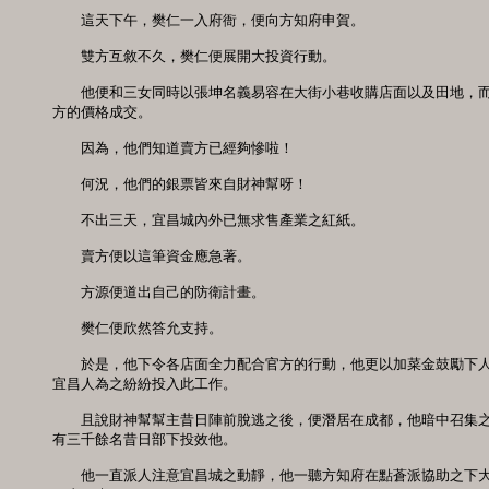
　　這天下午，樊仁一入府衙，便向方知府申賀。

　　雙方互敘不久，樊仁便展開大投資行動。

　　他便和三女同時以張坤名義易容在大街小巷收購店面以及田地，而
方的價格成交。

　　因為，他們知道賣方已經夠慘啦！

　　何況，他們的銀票皆來自財神幫呀！

　　不出三天，宜昌城內外已無求售產業之紅紙。

　　賣方便以這筆資金應急著。

　　方源便道出自己的防衛計畫。

　　樊仁便欣然答允支持。

　　於是，他下令各店面全力配合官方的行動，他更以加菜金鼓勵下人
宜昌人為之紛紛投入此工作。

　　且說財神幫幫主昔日陣前脫逃之後，便潛居在成都，他暗中召集之
有三千餘名昔日部下投效他。

　　他一直派人注意宜昌城之動靜，他一聽方知府在點蒼派協助之下大