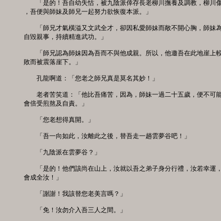
　　「是的！吾自幼失怙，被九陰派倖存長老柳川撫養及調教，柳川傷
，吾便與師妹及師兄一起努力欲恢復本派。」

　　「師兄才氣橫溢又文武全才，卻因私愛師妹而敞不開心胸，師妹為
自毀親事，持續精進武功。」

　　「師兄認為師妹因為吾而不與他成親。所以，他邀吾在此地崖上較
敗而被震落崖下。」

　　孔龍啊道：「您老之師兄真是莫名其妙！」

　　老者苦笑道：「他比吾痛苦，因為，師妹一過二十五歲，便不可能
會倍受煎熬及自責。」

　　「您老想得真開。」

　　「吾一向如此，汝離此之後，替吾走一趟雲夢谷吧！」

　　「九陰派在雲夢谷？」

　　「是的！他們該尚在山上，汝就以吾之弟子身分行禮，汝若幸運，
會成全汝！」

　　「謝謝！我該替您老美言嗎？」

　　「免！汝勿介入吾三人之間。」
