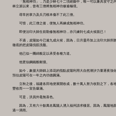
　　「無相神功」，乃是少林七十二項絕藝中，唯一可以兼具攻守之內
林立派以來，曾有三僧將無相神功修逾極境。 

　　尋常的掌力及兵刃根本傷不了此三僧。 

　　可惜，此三僧之後，便無人再練成無相神功。 

　　即便法印大師生前勤修無相神功，亦只練到七成火候面已！ 

　　不過，皮陽如今已逾九成火候，因為，日月靈丹加上法印大師所贈
徹底的把皮陽伐筋洗髓。 

　　他已似一團綿般足以承受各種力道。 

　　他更似鋼鐵般耐撞。 

　　如今，象揚大師錦上添花的指點皮陽利用大自然潮汐力量逐夜強化
預估皮陽可在一年之內功德圓滿。 

　　立秋之後，福建各田地便展開收成，數十萬人努力收割之下，各地
豐收而一一宣告爆滿。 

　　可是，洪員外毫無喜色。 

　　因為，又有六十餘萬名鳳陽人湧入福州請求棲居。因為，鳳陽地面
過一滴雨。 
