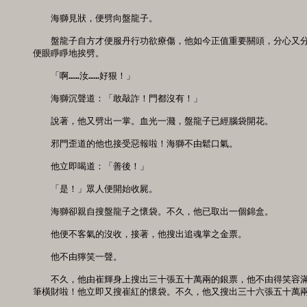
　　海獅見狀，便劈向盤龍子。 

　　盤龍子自方才便服丹行功欲療傷，他如今正值重要關頭，分心又分
便眼睜睜地挨劈。 

　　「啊……汝……好狠！」 

　　海獅沉聲道：「敢敲詐！門都沒有！」 

　　說著，他又劈出一掌。血光一濺，盤龍子已經腦袋開花。 

　　邪門歪道的他也接受惡報啦！海獅不由鬆口氣。 

　　他立即喝道：「善後！」 

　　「是！」眾人便開始收屍。 

　　海獅卻親自搜盤龍子之懷袋。不久，他已取出一個錦盒。 

　　他便不客氣的沒收，接著，他搜出追魂掌之金票。 

　　他不由獰笑一聲。 

　　不久，他由崔輝身上搜出三十張五十萬兩的銀票，他不由得笑容滿
筆橫財啦！他立即又搜崔紅的懷袋。不久，他又搜出三十六張五十萬兩銀