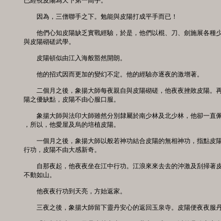
已經視皮陽為天下第一高手。 

　　因為，三僧聯手之下。勉能與皮陽打成平手而已！ 

　　他們心知皮陽缺乏實戰經驗，於是，他們以棍、刀、劍施展各種少
與皮陽砌磋武學。 

　　皮陽頓似由江入海般豁然開朗。 

　　他的招式因而更加的變幻不定。他的經驗亦逐夜的激增著。 

　　二個月之後，象揚大師每夜親自與皮陽砌磋，他夜夜挫敗皮陽。再
陽之優缺點，皮陽不由心服口服。 

　　象揚大師與法印大師雖然分別隸屬於南少林及北少林，他卻一直佩
，所以，他愛屋及烏的培植皮陽。 

　　一個月之後，象揚大師以般若神功結合皮陽的無相神功，指點皮陽
行功，皮陽不由大感新奇。 

　　自那夜起，他夜夜坐在江中行功。江浪來來去去的沖激及刮掃著皮
不動如山。 

　　他夜夜行功到天亮，方始返家。 

　　三夜之後，象揚大師留下靈丹安心的返回玉泉寺。皮陽便夜夜服丹