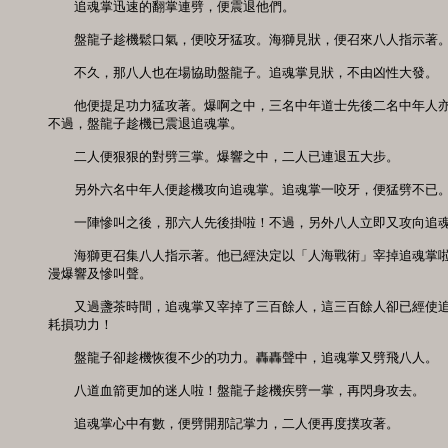
　　追魂掌迅速的翻掌連劈，便震退他們。 

　　盤龍子趁機鬆口氣，便咬牙猛攻。海獅見狀，便召來八人指示著。 
　　不久，那八人也在場協助盤龍子。追魂掌見狀，不由凶性大發。 

　　他便提足功力猛攻著。爆啊之中，三名中年道士先後二名中年人亦
不過，盤龍子趁機已震退追魂掌。 

　　二人便狠狠的對劈三掌。爆響之中，二人已連退五大步。 

　　另外六名中年人便趁機攻向追魂掌。追魂掌一咬牙，便猛劈不已。 
　　一陣慘叫之後，那六人先後掛啦！不過，另外八人立即又攻向追魂掌
　　海獅更召集八人指示著。他已經決定以「人海戰術」宰掉追魂掌啦
漫爆響及慘叫聲。 

　　又過盞茶時間，追魂掌又宰掉了三百餘人，這三百餘人卻已經使追
耗損功力！ 

　　盤龍子卻趁機恢復不少的功力。轟轟聲中，追魂掌又劈飛八人。 

　　八道血箭更加的迷人啦！盤龍子趁機疾劈一掌，再閃身攻去。 

　　追魂掌心中有數，便劈開那記掌力，二人便再度撲攻著。 
