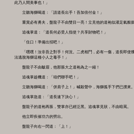
此乃人間美事也！」 

　　立聽海獅喝道：「請道長出手！吾加倍付金！」 

　　重賞必有勇夫，盤龍子不由雙目一亮！立見他的道袍似灌足氣般膨
　　追魂掌道：「道長何必受人指使？共享財物吧！」 

　　「住口！準備出招吧！」 

　　「嘿嘿！汝非吾之對手！何況。二虎相鬥，必有一傷，道長即使獲
法逃脫海獅這種小人之毒手！」 

　　盤龍子不由皺眉，他那脹大之道袍為之一縮！

　　追魂掌趁機道：「咱們聯手吧！」 

　　立聽海獅喝道：「併肩子上！」喊殺聲中，海獅孤手下們已撲來。 
　　追魂掌急道：「道長速下決心！」 

　　盤龍子的道袍再脹，雙掌亦已經泛黑。追魂掌見狀，不由暗罵。 

　　他立即疾催功力的劈出。 

　　盤龍子向右一閃道：「上！」 
