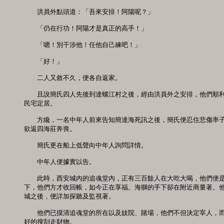
　　洪員外點頭道：「吾來安排！阿陽呢？」 

　　「仍在行功！阿陽才是真正的高手！」 

　　「嗯！別干涉他！任他自己練吧！」 

　　「好！」 

　　二人又敘不久，便各自返家。 

　　且說簡氏四人先後到達螺江村之後，經由洪員外之安排，他們順利
民宅定居。 

　　方纔，一名中年人前來告知簡達海死訊之後，簡氏便忍住悲傷率子
欲返四海莊奔喪。 

　　簡氏更在船上低聲向中年人詢問詳情。 

　　中年人便據實以告。 

　　此時，西安城內的追魂堂內，正有三百餘人在大吃大喝，他們便是
下，他們方才收回帳，如今正在享福。海獅的手下卻在附近商量著。他
城之後，便詳加探聽及監視著。 

　　他們已摸清追魂堂的所在以及妓院、賭場，他們不但決定宰人，而
好的搜刮走財物。 
