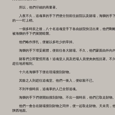
　　所以，他們仔細的商量著。 

　　入夜不久，追魂掌的手下們便分別前往妓院以及賭場，海獅的手下
的一一盯上梢。 

　　一個多時辰之後，八十名追魂堂手下各由妓院快活出來，他們剛離
被海獅的手下們展開暗襲。 

　　他們略作掙扎，便被以多吃少的宰掉。 

　　海獅的手下埋妥屍體，便前往各大賭場。不久，他們蒙面由外向內
　　賭客們立即驚慌而逃！追魂堂人員及把場人員便匆匆抵抗著。不久
趕往地府報到。 

　　十六名海獅手下便在現場搜刮財物。 

　　其餘之人則趕往追魂堂。他們一衝入，便砍殺不已。 

　　不到半個時辰，追魂掌的人已全部追魂。 

　　海獅的手下們便開始搜刮財物。不出一個時辰，他們已取走財物。 
　　他們一會合在賭場搜刮財物之同伴，便一起取走財物。天未亮，他
陝西地面。 
