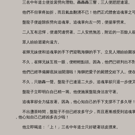
　　三名中年道士便並裳劈向潛勁。轟轟轟三響，三人便蹬蹬連退。 

　　他們不但掌疼如折，而且氣血翻湧不已！他們正式體會追魂掌之可
　　盤龍子便趁隙疾劈向追魂掌。追魂掌向左一閃，便揚掌劈來。 

　　二人互有忌憚，便邊閃邊劈著。二人安然無恙，附近的一百餘人卻
　　眾人紛紛迴避向遠方。 

　　崔輝兄妹便和追魂掌的手下們迎戰海獅的手下。立見人潮紛紛圍攻
　　不久，崔輝兄妹互視一眼，便輕輕點頭。因為，他們已研判出不對勁
　　他們已經準備腳底抹油開溜啦！海獅把愛子的屍體交給下人。便在
　　不久，只聽轟一聲。盤龍子已連退二大步。追魂掌卻只退一步便又撲
　　盤龍子立即明白自已稍一籌。他便施展盤龍身法攻守著。 

　　追魂掌卻全力猛攻著。因為，他心知自己的手下支撐不了多久呀！
　　不出盞茶時間，盤龍子不但已經攻多守少，而且逐漸感受到追魂掌
，他心知自己已經凶多吉少啦！

　　他立即喝道：「上！」三名中年道士只好硬著頭皮撲來。
