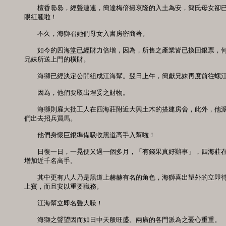
　　檀香裊裊，經聲連連，簡達梅倍撮哀隆的入土為安，簡氏母女卻已
眼紅腫啦！ 

　　不久，海獅召她們母女入書房密商著。 

　　如今的四海堂已經財力倍增，因為，所售之產業皆已換回銀票，何
兄妹所送上門的橫財。 

　　海獅已經決定公開組成江海幫。翌日上午，簡獻兄妹再度前往螺江村
　　因為，他們要取出埋妥之財物。 

　　海獅則雇大批工人在四海莊附近大興土木的搭建房舍，此外，他派
們出去招兵買馬。 

　　他們身懷巨銀準備吸收黑道高手入幫啦！ 

　　日復一日，一晃便又過一個多月，「有錢果真好辦事」，四海莊在
增加近千名高手。 

　　其中更有八人乃是黑道上赫赫有名的角色，海獅喜出望外的立即待
上賓，而且安以重要職務。 

　　江海幫立即名聲大噪！ 

　　海獅之聲望因而如日中天般旺盛。兩廣的各門派為之憂心重重。 
