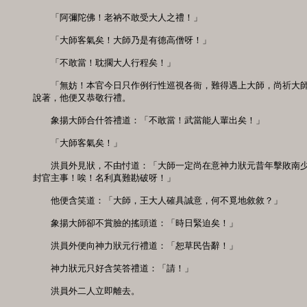
　　「阿彌陀佛！老衲不敢受大人之禮！」 

　　「大師客氣矣！大師乃是有德高僧呀！」

　　「不敢當！耽擱大人行程矣！」 

　　「無妨！本官今日只作例行性巡視各衙，難得遇上大師，尚祈大師
說著，他便又恭敬行禮。 

　　象揚大師合什答禮道：「不敢當！武當能人輩出矣！」 

　　「大師客氣矣！」 

　　洪員外見狀，不由忖道：「大師一定尚在意神力狀元昔年擊敗南少
封官主事！唉！名利真難勘破呀！」 

　　他便含笑道：「大師，王大人確具誠意，何不覓地敘敘？」 

　　象揚大師卻不賞臉的搖頭道：「時日緊迫矣！」 

　　洪員外便向神力狀元行禮道：「恕草民告辭！」 

　　神力狀元只好含笑答禮道：「請！」 

　　洪員外二人立即離去。 
