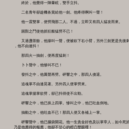
　　終於，他覺得一陣暈眩，雙手立抖。 

　　二名青年卻趁機各賞給他一劍。他疼得啊叫一聲！ 

　　他一震雙掌，便劈飛那二人。不過，立即又有四人猛攻而來。 

　　困獸之鬥使他抓狂般猛劈不已！ 

　　又過盞茶餘，他摻叫一聲，便被砍下右小臂，另外三劍更是先後刺
，他不由連抖！ 

　　那四火一抽劍，便再度猛刺！ 

　　卜卜聲中，他慘叫不已！ 

　　發抖之中，他厲聲再劈。砰響之中，那四人倏退。 

　　追魂掌不由連晃著。另外四人便掌劈來。 

　　追魂掌揚掌欲劈，卻已抖得使不出勁。 

　　砰響之中，他已挨上四掌。慘叫之中，他已吐血倒地。 

　　抽動之中，他吐血不已！那四人便又各補上一掌。 

　　砰響聲中，他已腦袋開花。他一生貪金好色及以掌宰人，如今死於
乃是他應得的報應，他卻不甘心的瞪凸雙眼哩！ 
