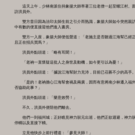
　　這天上午，少林南派住持象揚大師率著三位老僧一起至螺江村。面
訪洪員外。 

　　雙方昔日因為法印太師生前之引介而熟識，象揚大師如今突然親訪
中有數的便直接迎他們進入書房。 

　　雙方一入座，象揚大師便低聲道：「老施主是否聽過江海幫己經正
且正在招兵買馬？」 

　　洪員外點頭道：「略有耳聞！」 

　　「老衲一直懷疑這批人之身世及動機，如今更引以為憂！」 

　　洪員外點頭道：「據說江海幫財力充沛，目前已召募不少的高手。」
　　「是的！老衲擔心江海幫會禍及兩廣，因而有意將南少林遷入福州
否協助此事？」 

　　洪員外點頭道：「樂意效勞！」 

　　不久，洪員外便陪他們離去。 

　　他們一到福州城；正好瞧見神力狀元出巡，他們正欲迴避，神力狀
停轎以及直接下轎。 

　　立見他快步上前行禮道：「參見大師！」 
