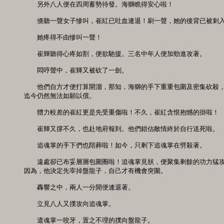
　　另外八人便在四周蓄勢待發。海獅瞧得安心啦！ 

　　倏聽一聲女子慘叫，崔紅已吐血連退！刷一聲，她的後背已被刺入一
　　她疼得不由慘叫一聲！ 

　　崔輝聽得心疼如割，便欲馳援。三名中年人便加勁進攻著。 

　　悶哼聲中，崔輝又被砍了一劍。 

　　他們自方才便打算開溜，那知，海獅的手下重重包圍及密集砍殺，
迄今仍然無法如願以償。 

　　體力較差的崔紅更是先受重傷啦！不久，崔紅含恨抱憾的掛啦！ 

　　崔輝又撐不久，也赴地府報到。他們錯估敵情終於自行送死啦。 

　　追魂掌的手下們也陪葬啦！如今，只剩下追魂掌在劈殺著。 

　　遠處卻已布妥層層包圍圈啦！追魂掌見狀，便聚集剩餘的功力猛攻
因為，他決定先宰掉盤龍子，自己才有機會突圍。 

　　轟響之中，兩人一分開便連退著。 

　　立見八人又撲攻向追魂掌。 

　　遣魂掌一咬牙，置之不理的撲向盤龍子。
