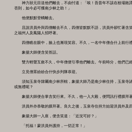
　　神力狀元目送他們離去，不由忖道：「唉！吾昔年不該在校場敗譚
否則，如今必可獲南少林之助！」 

　　他便默默登轎離去。 

　　且說洪員外與四僧離去不久，四僧皆默默不語，洪員外卻忙著含笑
之福州人及鳳陽人招呼著。 

　　四僧瞧在眼中，臉上也漸現笑容。不久，一名中年僧合什上前行禮
　　象揚大師便含笑答話。 

　　雙方輕聲互敘不久，中年僧便引導他們離去。午前時分，他們已經
　　立見僧眾紛紛合什快步列隊恭迎。 

　　須知玉泉寺隸屬南少林所轄，象揚大師乃是南少林住持，玉泉寺諸
或無禮呢？ 

　　象揚大師便合掌含笑行來。不久，他一入大殿，便問訊行禮膜拜著。
　　洪員外亦恭敬的膜拜著。良久之後，玉泉寺住持方始迎洪員外及四
　　象揚大師一入座，便含笑道：「近況可好？」 

　　「托福！蒙洪員外護持，一切正常！」 
