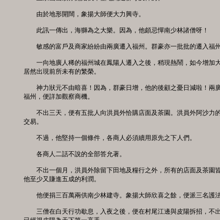
　　由於地形開闊，象揚大師便大力興寺。 

　　此訊一傳出，海獅為之大樂。因為，他頗忌憚南少林諸僧呀！ 

　　敏感的富戶及商家紛紛由兩廣遷入福州。群豪亦一批批的遷入福州。
　　一向地廣人稀的福州城在鳳陽人遷入之後，稍現熱鬧，如今增加大
居然出現前所未有的繁榮。 

　　神力狀元不由暗喜！因為，群豪日增，他的後顧之憂日減啦！兩廣
福州，便詳加觀察商機。 

　　不出三天，便有五批人向洪員外恰購店面及茶園。洪員外阿沙力的
交易。 

　　不過，他堅持一個條件，各商人必須續用原先之下人們。 

　　各商人二話不說的全部答允著。 

　　不出一個月，洪員外除留下田地及糧行之外，所有的店面及茶園皆
他至少又賺進五成的利潤。 

　　他便捐三百萬兩供南少林建寺。象揚大師欣喜之餘，便派三名護法
　　三僧在白天行功歇息，入夜之後，便在村尾江邊與皮陽拆招，不出