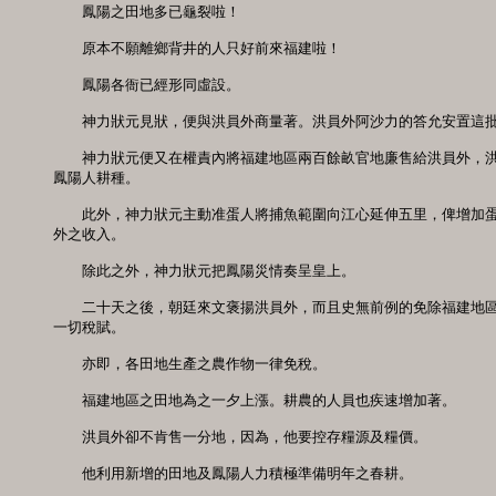
　　鳳陽之田地多已龜裂啦！ 

　　原本不願離鄉背井的人只好前來福建啦！ 

　　鳳陽各衙已經形同虛設。 

　　神力狀元見狀，便與洪員外商量著。洪員外阿沙力的答允安置這批
　　神力狀元便又在權責內將福建地區兩百餘畝官地廉售給洪員外，洪
鳳陽人耕種。 

　　此外，神力狀元主動准蛋人將捕魚範圍向江心延伸五里，俾增加蛋
外之收入。 

　　除此之外，神力狀元把鳳陽災情奏呈皇上。 

　　二十天之後，朝廷來文褒揚洪員外，而且史無前例的免除福建地區
一切稅賦。 

　　亦即，各田地生產之農作物一律免稅。 

　　福建地區之田地為之一夕上漲。耕農的人員也疾速增加著。 

　　洪員外卻不肯售一分地，因為，他要控存糧源及糧價。 

　　他利用新增的田地及鳳陽人力積極準備明年之春耕。 
