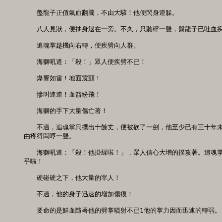
　　盤龍子正值氣血翻騰，不由大駭！他便閃身連躲。 

　　八人見狀，便抽身退在一旁。不久，只聽砰一聲，盤龍子已吐血疾退
　　追魂掌趁機向右轉，便疾劈向人群。 

　　海獅吼道：「殺！」眾人便疾劈不已！ 

　　爆響如雷！地面震顫！ 

　　慘叫連連！血箭紛飛！ 

　　海獅的手下大量傷亡著！ 

　　不過，追魂掌只撲出十餘丈，便被砍了一劍，他至少已有三十年未
由疼得悶哼一聲。 

　　海獅吼道：「殺！他掛綵啦！」，眾人信心大增的撲攻著。追魂掌
乎啦！ 

　　硬碰硬之下，他大量的宰人！ 

　　不過，他的身子迅速的增加傷痕！ 

　　要命的是鮮血隨著他的劈掌噴射不已1他的掌力因而迅速的轉弱。 