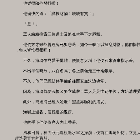
　　他樂得險些發抖啦！ 

　　他愉快的道：「詳搜財物！統統有賞！」 

　　「是！」 

　　眾人紛紛搜索三位道士及追魂掌手下之屍體。 

　　他們方才雖然曾經兔死狐悲過，如今一聽可以搜刮財物，他們愉快
，每人皆忙得很哩！ 

　　不久，海獅乍見愛子屍體，便恨意大增！他便召來管事指示著。 

　　不出半個時辰，八百名高手各上前領走三千兩銀票。 

　　不久，他們已經結伴準備前往西安血洗追魂堂。 

　　因為，海獅既要洩恨又要立威啦！眾人足足忙到午後，方始清理妥現
　　此外，簡達海已經入殮啦！靈堂亦順利的搭妥。 

　　海獅上過香，便難過的返房。 

　　他的手下們便依序入內上香著。 

　　風和日麗，神力狀元巡視過水軍之操演，便前往馬尾船坊，立見大
趕造著官方的戰船。 
