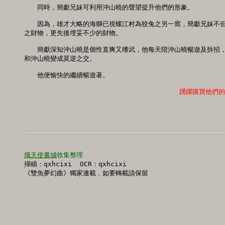
　　同時，簡獻兄妹可利用沖山曉的聲望提升他們的形象。 

　　因為，雄才大略的海獅已視螺江村為狡兔之另一窩，簡獻兄妹不但
之財物，更先後埋妥不少的財物。 

　　簡獻深知沖山曉是個性直爽又嗜武，他每天陪沖山曉暢遊及拆招，
和沖山曉變成莫逆之交。 

　　他便愉快的繼續暢遊著。

踴躍購買他們的
熾天使書城
收集整理 

掃瞄：qxhcixi  OCR：qxhcixi
