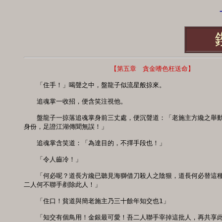
-
　　　　　　　　　　　    【第五章　貪金嗜色枉送命】
　　「住手！」喝聲之中，盤龍子似流星般掠來。 

　　追魂掌一收招，便含笑注視他。 

　　盤龍子一掠落追魂掌身前三丈處，便沉聲道：「老施主方纔之舉動
身份，足證江湖傳聞無誤！」 

　　追魂掌含笑道：「為達目的，不擇手段也！」 

　　「令人齒冷！」 

　　「何必呢？道長方纔已聽見海獅借刀殺人之陰狠，道長何必替這種
二人何不聯手剷除此人！」 

　　「住口！貧道與簡老施主乃三十餘年知交也1」 

　　「知交有個鳥用！金銀最可愛！吾二人聯手宰掉這批人，再共享此