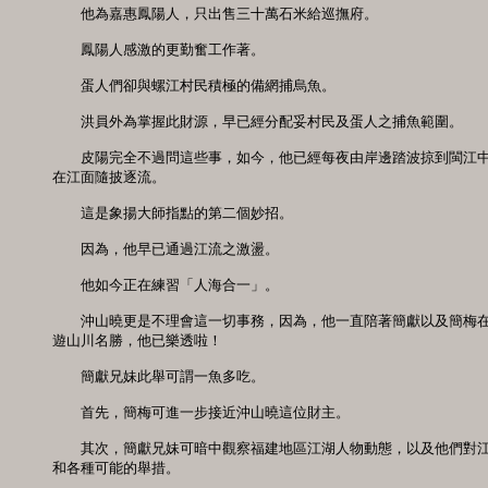
　　他為嘉惠鳳陽人，只出售三十萬石米給巡撫府。 

　　鳳陽人感激的更勤奮工作著。 

　　蛋人們卻與螺江村民積極的備網捕烏魚。 

　　洪員外為掌握此財源，早已經分配妥村民及蛋人之捕魚範圍。 

　　皮陽完全不過問這些事，如今，他已經每夜由岸邊踏波掠到閩江中
在江面隨披逐流。 

　　這是象揚大師指點的第二個妙招。 

　　因為，他早已通過江流之激盪。 

　　他如今正在練習「人海合一」。 

　　沖山曉更是不理會這一切事務，因為，他一直陪著簡獻以及簡梅在
遊山川名勝，他已樂透啦！ 

　　簡獻兄妹此舉可謂一魚多吃。 

　　首先，簡梅可進一步接近沖山曉這位財主。 

　　其次，簡獻兄妹可暗中觀察福建地區江湖人物動態，以及他們對江
和各種可能的舉措。 
