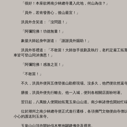
　　「很好！本座欲將南少林總寺遷入此地，何山為佳？」 

　　「員外，若肯發善心，後山最宜！」 

　　洪員外含笑道：「沒問題！」 

　　「阿彌陀佛！功德無量！」 

　　象揚大師起身申謝道：「謝謝員外賜助！」 

　　洪員外答禮道：「不敢當！大師放手規劃及執行，老朽定雇工拓寬
車皆可登山同沭佛恩！」 

　　「阿彌陀佛！感激之至！」 

　　「不敢當！」 

　　不久，洪員外便與五僧登後山勘察現場。沒多久，他們便欣然返寺用
　　膳後，洪員外便先行離去。他一入城，便到各相關店面吩咐著。 

　　翌日起，八萬餘人便開始拓寬玉泉山山道。南少林諸僧也開始忙碌著
　　位於潮州之南少林總寺便正式進行遷移，各項佛門文物便由寺僧以
小心的護送到玉泉寺。 

　　玉泉山山頂亦開始伐木整地闢建佛寺及禪房。 
