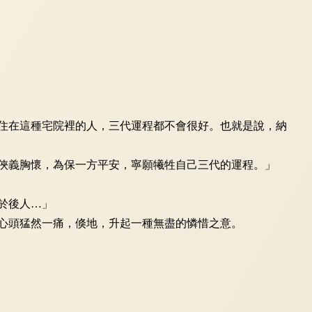
住在這種宅院裡的人，三代運程都不會很好。也就是說，納
俠義胸懷，為保一方平安，寧願犧牲自己三代的運程。」
於後人…」
心頭猛然一痛，倏地，升起一種無盡的憐惜之意。