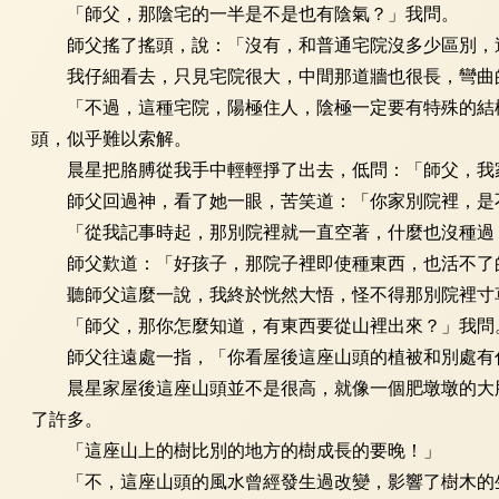
「師父，那陰宅的一半是不是也有陰氣？」我問。
師父搖了搖頭，說：「沒有，和普通宅院沒多少區別，這
我仔細看去，只見宅院很大，中間那道牆也很長，彎曲的
「不過，這種宅院，陽極住人，陰極一定要有特殊的結構
頭，似乎難以索解。
晨星把胳膊從我手中輕輕掙了出去，低問：「師父，我
師父回過神，看了她一眼，苦笑道：「你家別院裡，是
「從我記事時起，那別院裡就一直空著，什麼也沒種過，
師父歎道：「好孩子，那院子裡即使種東西，也活不了
聽師父這麼一說，我終於恍然大悟，怪不得那別院裡寸草
「師父，那你怎麼知道，有東西要從山裡出來？」我問
師父往遠處一指，「你看屋後這座山頭的植被和別處有
晨星家屋後這座山頭並不是很高，就像一個肥墩墩的大胖
了許多。
「這座山上的樹比別的地方的樹成長的要晚！」
「不，這座山頭的風水曾經發生過改變，影響了樹木的生