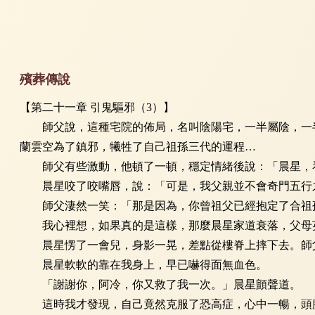
殯葬傳說
【第二十一章 引鬼驅邪（3）】
師父說，這種宅院的佈局，名叫陰陽宅，一半屬陰，一半
蘭雲空為了鎮邪，犧牲了自己祖孫三代的運程…
師父有些激動，他頓了一頓，穩定情緒後說：「晨星，看
晨星咬了咬嘴唇，說：「可是，我父親並不會奇門五行之
師父淒然一笑：「那是因為，你曾祖父已經抱定了合祖孫
我心裡想，如果真的是這樣，那麼晨星家道衰落，父母英
晨星愣了一會兒，身影一晃，差點從樓脊上摔下去。師父
晨星軟軟的靠在我身上，早已嚇得面無血色。
「謝謝你，阿冷，你又救了我一次。」晨星顫聲道。
這時我才發現，自己竟然克服了恐高症，心中一暢，頭