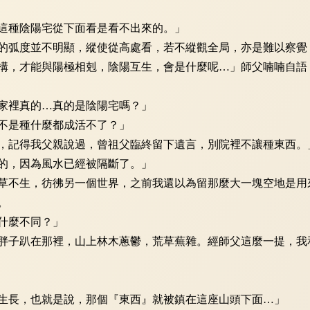
種陰陽宅從下面看是看不出來的。」
弧度並不明顯，縱使從高處看，若不縱觀全局，亦是難以察覺
，才能與陽極相剋，陰陽互生，會是什麼呢…」師父喃喃自語
家裡真的…真的是陰陽宅嗎？」
不是種什麼都成活不了？」
記得我父親說過，曾祖父臨終留下遺言，別院裡不讓種東西。
的，因為風水已經被隔斷了。」
不生，彷彿另一個世界，之前我還以為留那麼大一塊空地是用
。
什麼不同？」
子趴在那裡，山上林木蔥鬱，荒草蕪雜。經師父這麼一提，我
長，也就是說，那個『東西』就被鎮在這座山頭下面…」