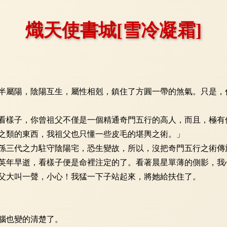
熾天使書城[雪冷凝霜]
屬陽，陰陽互生，屬性相剋，鎮住了方圓一帶的煞氣。只是，
樣子，你曾祖父不僅是一個精通奇門五行的高人，而且，極有
類的東西，我祖父也只懂一些皮毛的堪輿之術。」
三代之力駐守陰陽宅，恐生變故，所以，沒把奇門五行之術傳
年早逝，看樣子便是命裡注定的了。看著晨星單薄的側影，我
大叫一聲，小心！我猛一下子站起來，將她給扶住了。
腦也變的清楚了。