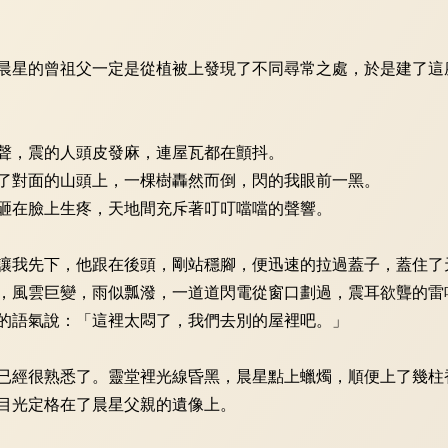
星的曾祖父一定是從植被上發現了不同尋常之處，於是建了這
，震的人頭皮發麻，連屋瓦都在顫抖。
對面的山頭上，一棵樹轟然而倒，閃的我眼前一黑。
在臉上生疼，天地間充斥著叮叮噹噹的聲響。
我先下，他跟在後頭，剛站穩腳，便迅速的拉過蓋子，蓋住了
風雲巨變，雨似瓢潑，一道道閃電從窗口劃過，震耳欲聾的雷
語氣說：「這裡太悶了，我們去別的屋裡吧。」
經很熟悉了。靈堂裡光線昏黑，晨星點上蠟燭，順便上了幾柱
目光定格在了晨星父親的遺像上。