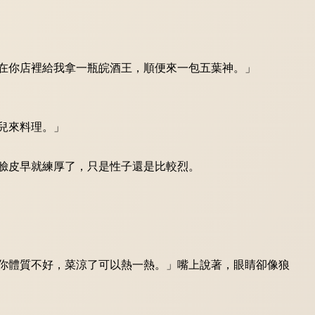
在你店裡給我拿一瓶皖酒王，順便來一包五葉神。」
兒來料理。」
臉皮早就練厚了，只是性子還是比較烈。
你體質不好，菜涼了可以熱一熱。」嘴上說著，眼睛卻像狼