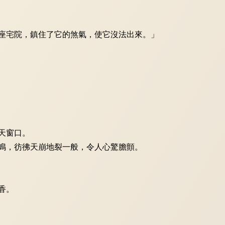
座宅院，鎮住了它的煞氣，使它沒法出來。」
天窗口。
鳴，彷彿天崩地裂一般，令人心驚膽顫。
香。