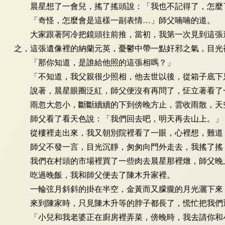
晨星想了一會兒，搖了搖頭說：「我也不記得了，怎麼
「奇怪，怎麼會是這樣一副表情…」師父喃喃的道。
大家跟著阿冷把鏡頭往前推，當初，我第一次見到這張遺
之，這張遺像裡的納蘭元英，憂鬱中帶一點奸邪之氣，目光
「那你知道，是誰給他照的這張相嗎？」
「不知道，我父親很少照相，他去世以後，從箱子底下只
說著，晨星眼圈泛紅，師父便沒有再問了，怔立著看了
雨忽大忽小，斷斷續續的下到傍晚方止，雲收雨散，天空
師父看了看天色說：「我們回去吧，明天再去山上。」
從樓裡走出來，我又朝別院裡看了一眼，心裡想，難道
師父不發一言，目光沉靜，匆匆向門外走去，我搖了搖
我們在村頭的市場裡買了一些肉去晨星那裡燉，師父晚上
吃過晚飯，我和師父便去了陳木升家裡。
一輪弦月斜斜的掛在半空，金黃而又朦朧的月光灑下來，
來到陳家時，只見陳木升等的脖子都長了，慌忙把我們
「小兒和我老婆正在廚房裡弄菜，傍晚時，我去請你和小