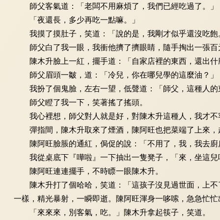
師父客氣道：「老闆不用麻煩了，我們已經吃過了。」
「夜還長，多少再吃一點嘛。」
我摸了摸肚子，笑道：「說的是，我剛才似乎還沒吃飽
師父白了我一眼，我衝他擠了擠眼睛，隨手掏出一張百元
陳木升臉上一紅，擺手道：「自家店裡的東西，還出什麼
師父眉頭一皺，道：「冷兒，你在哪兒學的這麼油？」
我扮了個鬼臉，左右一望，低聲道：「師父，這種人的東
師父瞪了我一下，笑著搖了搖頭。
我心裡想，師父對人就是好，對陳木升這種人，我才不客
彈指間，陳木升取來了煙酒，陳阿旺也把菜端了上來，起
陳阿旺臉脹的通紅，侷促的說：「不用了，我，我去廚
我從桌底下『嘩啦』一下抽出一隻凳子，「來，坐這兒
陳阿旺連連擺手，不時瞟一眼陳木升。
陳木升打了個哈哈，笑道：「這孩子沒見過世面，上不了
一樣，精光暴射，一瞬即逝。陳阿旺渾身一哆嗦，急急忙忙
「來來來，別客氣，吃。」陳木升拿起筷子，笑道。