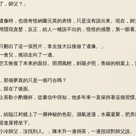
了，師父？」
像時，也很奇怪納蘭元英的表情，只是沒有說出來。現在，師
裡隱現貪婪，反正，給人一種說不出的，怪怪的感覺，第一眼看
翻出了這一張照片，拿去放大以後做了遺像。」
一會兒，搖頭走向了一邊。
又恢復了本來的面目。雨潤風輕，斜陽夕照，青綠的樹葉上，
，那個夢真的只是一個巧合嗎？
，跟在了後面。
喜歡小酌幾杯，從書信中得知，他多年來一直保持著這個習慣
給臨江村鍍上了一層神秘的色彩。濕氣迷漫，水霧凝聚，把房
迎進屋裡坐下。
冷師父，沒找到人。」陳木升一邊倒茶，一邊扭頭對師父說。