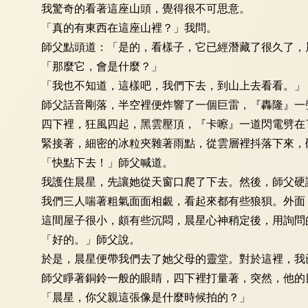
我驚奇的看著這座山頭，覺得很不可思意。
「真的有東西在這座山裡？」我問。
師父點頭道：「是的，看樣子，它已經潛藏了很久了，晨
「那麼它，會是什麼？」
「我也不知道，這樣吧，我們下去，到山上去看看。」
師父話音剛落，半空裡便炸響了一個巨雷，『轟隆』一聲
四下裡，狂風四起，黑雲壓頂，『卡嚓』一道閃電劈在了
緊接著，細密的冰粒夾雜著雨點，從雲層裡抖落下來，砸
「快點下去！」師父喊道。
我護住晨星，先讓她從天窗口爬了下去。然後，師父硬讓
我們三人喘著粗氣面面相覷，看起來都有些狼狽。外面，
這間屋子很小，頗有些沉悶，晨星心神稍定後，用詢問的
「好的。」師父說。
於是，晨星便帶我們去了她父母的靈堂。對於這裡，我已
師父睜著銅鈴一般的眼睛，四下裡打量著，突然，他的
「晨星，你父親這張像是什麼時候拍的？」