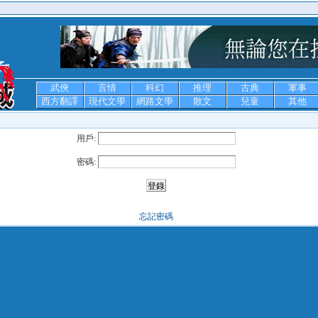
武俠
言情
科幻
推理
古典
軍事
西方翻譯
現代文學
網路文學
散文
兒童
其他
用戶:
密碼:
忘記密碼