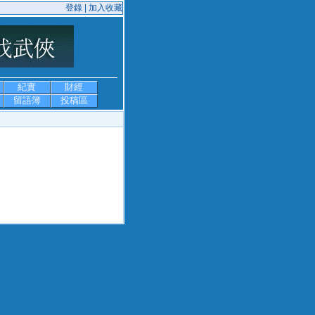
登錄 |
加入收藏
紀實
財經
留語簿
投稿區