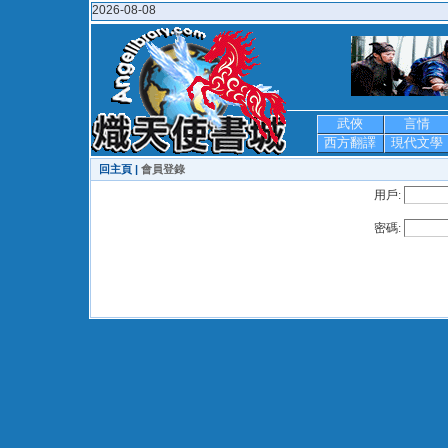
2026-08-08
武俠
言情
西方翻譯
現代文學
回主頁 |
會員登錄
用戶:
密碼: