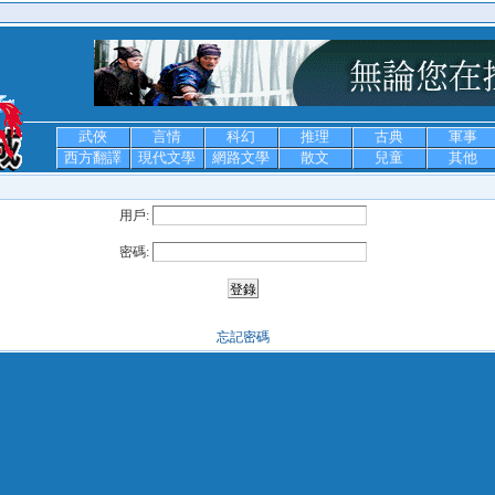
武俠
言情
科幻
推理
古典
軍事
西方翻譯
現代文學
網路文學
散文
兒童
其他
用戶:
密碼:
忘記密碼