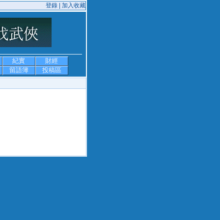
登錄 |
加入收藏
紀實
財經
留語簿
投稿區