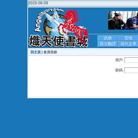
2026-08-09
武俠
言情
西方翻譯
現代文學
回主頁 |
會員登錄
用戶:
密碼: