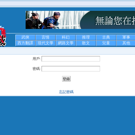
武俠
言情
科幻
推理
古典
軍事
西方翻譯
現代文學
網路文學
散文
兒童
其他
用戶:
密碼:
忘記密碼