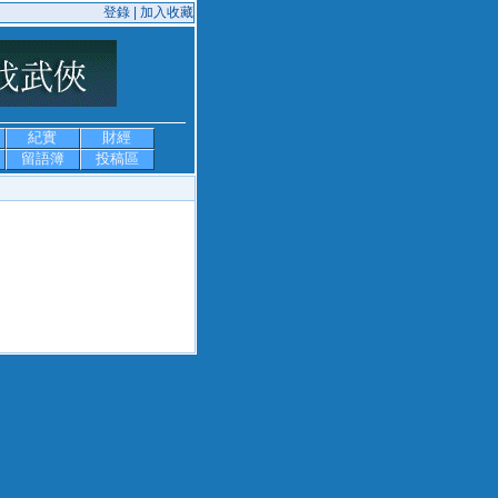
登錄 |
加入收藏
紀實
財經
留語簿
投稿區