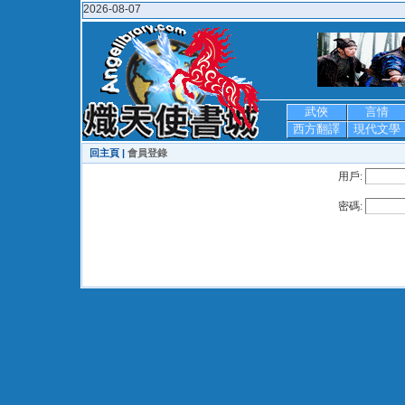
2026-08-07
武俠
言情
西方翻譯
現代文學
回主頁 |
會員登錄
用戶:
密碼: