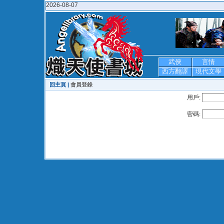
2026-08-07
武俠
言情
西方翻譯
現代文學
回主頁 |
會員登錄
用戶:
密碼: