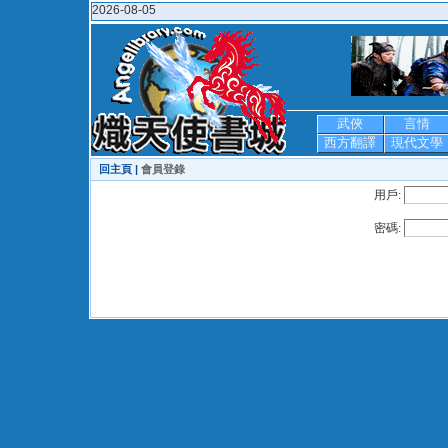
2026-08-05
武俠
言情
西方翻譯
現代文學
回主頁 |
會員登錄
用戶:
密碼: