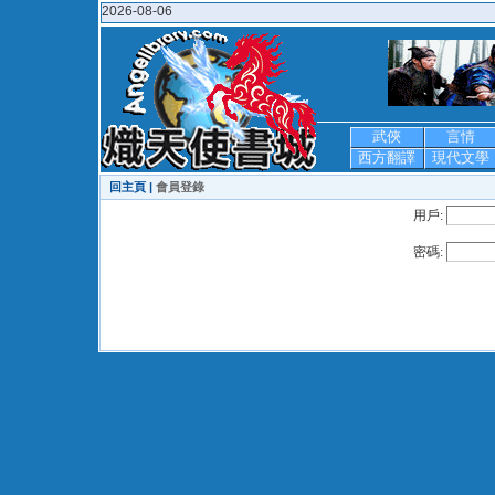
2026-08-06
武俠
言情
西方翻譯
現代文學
回主頁 |
會員登錄
用戶:
密碼: