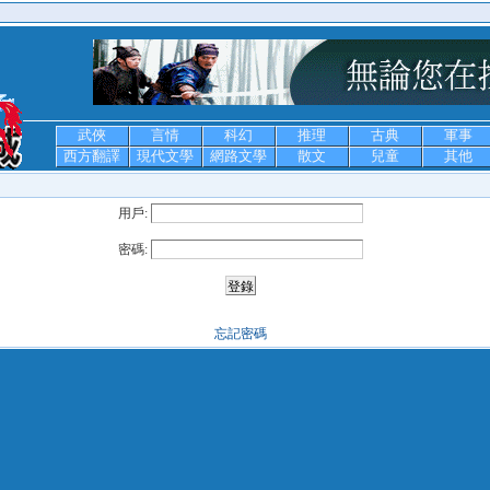
武俠
言情
科幻
推理
古典
軍事
西方翻譯
現代文學
網路文學
散文
兒童
其他
用戶:
密碼:
忘記密碼