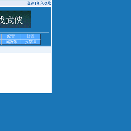
登錄 |
加入收藏
紀實
財經
留語簿
投稿區