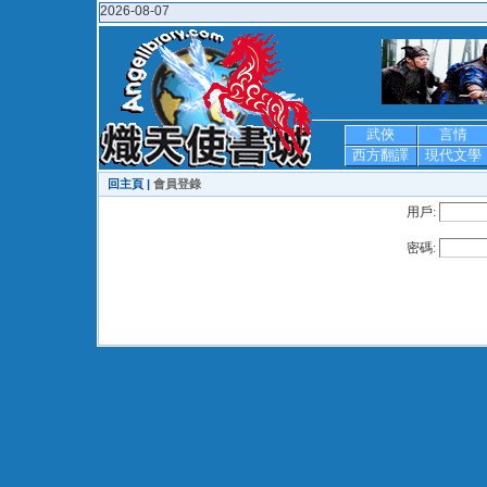
2026-08-07
武俠
言情
西方翻譯
現代文學
回主頁 |
會員登錄
用戶:
密碼: