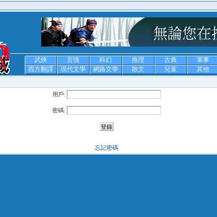
武俠
言情
科幻
推理
古典
軍事
西方翻譯
現代文學
網路文學
散文
兒童
其他
用戶:
密碼:
忘記密碼