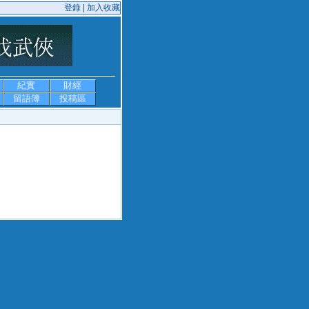
登錄 |
加入收藏
紀實
財經
留語簿
投稿區