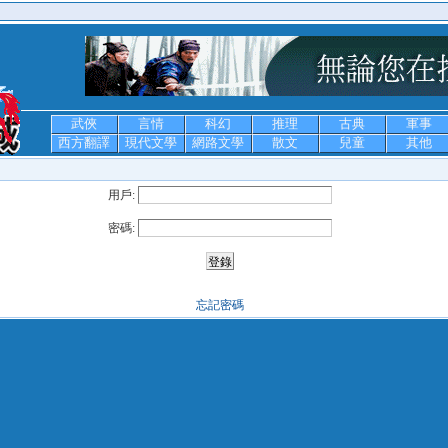
武俠
言情
科幻
推理
古典
軍事
西方翻譯
現代文學
網路文學
散文
兒童
其他
用戶:
密碼:
忘記密碼