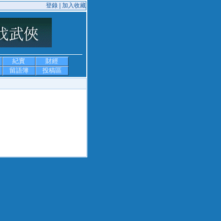
登錄 |
加入收藏
紀實
財經
留語簿
投稿區