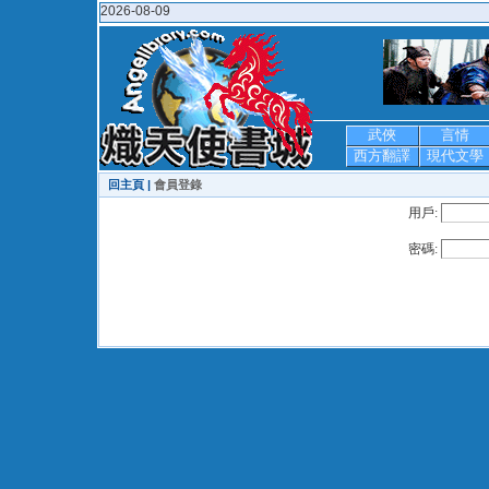
2026-08-09
武俠
言情
西方翻譯
現代文學
回主頁 |
會員登錄
用戶:
密碼: