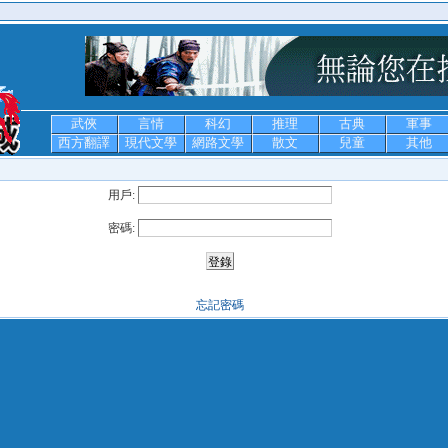
武俠
言情
科幻
推理
古典
軍事
西方翻譯
現代文學
網路文學
散文
兒童
其他
用戶:
密碼:
忘記密碼