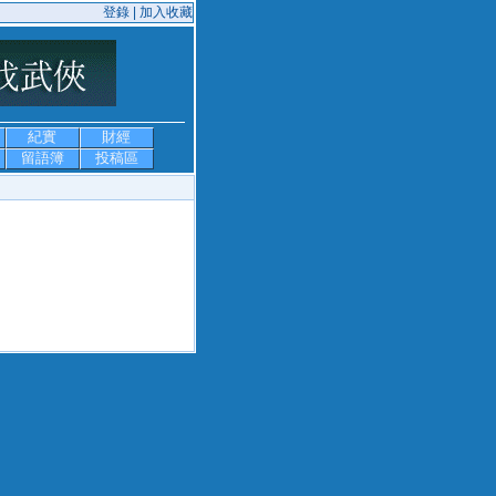
登錄 |
加入收藏
紀實
財經
留語簿
投稿區