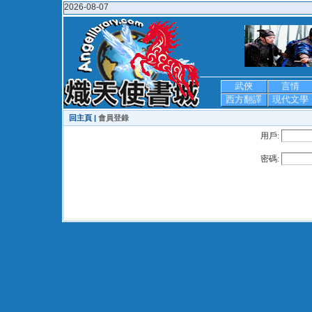
2026-08-07
武俠
言情
西方翻譯
現代文學
回主頁 |
會員登錄
用戶:
密碼: