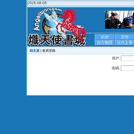
2026-08-08
武俠
言情
西方翻譯
現代文學
回主頁 |
會員登錄
用戶:
密碼: