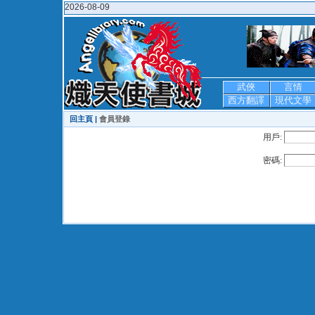
2026-08-09
武俠
言情
西方翻譯
現代文學
回主頁 |
會員登錄
用戶:
密碼: