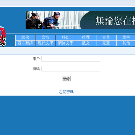
武俠
言情
科幻
推理
古典
軍事
西方翻譯
現代文學
網路文學
散文
兒童
其他
用戶:
密碼:
忘記密碼