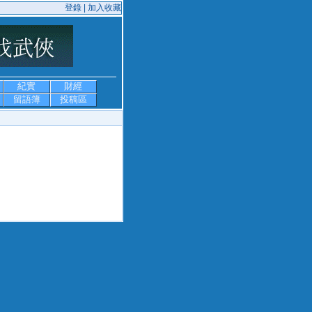
登錄 |
加入收藏
紀實
財經
留語簿
投稿區