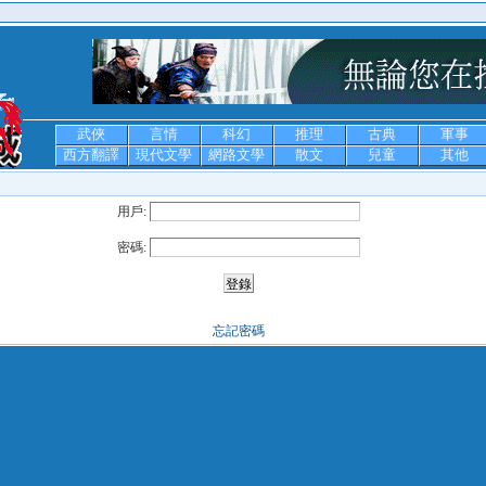
武俠
言情
科幻
推理
古典
軍事
西方翻譯
現代文學
網路文學
散文
兒童
其他
用戶:
密碼:
忘記密碼