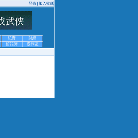
登錄 |
加入收藏
紀實
財經
留語簿
投稿區