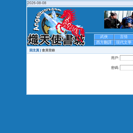
2026-08-08
武俠
言情
西方翻譯
現代文學
回主頁 |
會員登錄
用戶:
密碼: