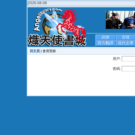
2026-08-06
武俠
言情
西方翻譯
現代文學
回主頁 |
會員登錄
用戶:
密碼: