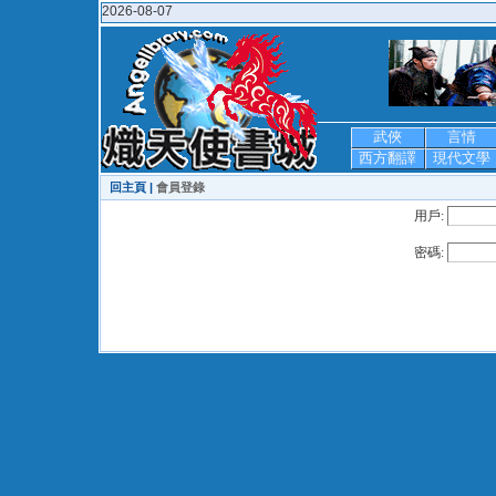
2026-08-07
武俠
言情
西方翻譯
現代文學
回主頁 |
會員登錄
用戶:
密碼: