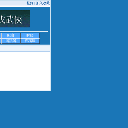
登錄 |
加入收藏
紀實
財經
留語簿
投稿區