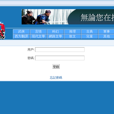
武俠
言情
科幻
推理
古典
軍事
西方翻譯
現代文學
網路文學
散文
兒童
其他
用戶:
密碼:
忘記密碼