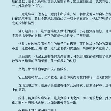
狂的遊戲，讓他以為有絕世美人凌空而降，出現在他家裏，急需救援。
一，她就會憑空消失。 

　　一定是這樣，他暗想。她從未出現過。這一切都是他自轉自演所得
他能認清事實，並且不斷地說服自己這一切不是真實的，他就能戰勝心
之前控制住情況。 

　　邁可起身下床，剛才那場驚天動地的做愛，仍令他渾身輕顫。他簡
不過是場夢境的遐想。但它的確是一塌春夢，了無痕跡。 

　　但是，他昨晚看護她所生的椅子仍在床邊，而且地板上仍散置著昨
不過，這並不能證明什麼，還只是他被幻覺迷惑，所做出的舉動寵了。 
　　環顧四周，他完全沒有任何真憑實據，可以證明她的確闖進了他的
放置在水槽邊的兩個餐盤，又一個微皺的枕頭。 

　　突然，那件睡袍赫然出現在他眼前。 

　　它正披在椅背上，仍未乾透。那是件長而可愛的睡袍……是她的睡袍
　　在地出現之前，這屋子裏並沒有任何女用睡衣，他無法解釋，這件
上的原因。 

　　除非，她真的來過這裏，是真實的血肉之嫗，而非他的想像。她所
夜之間不可思議地退燒，正如她來去無蹤一般。 

　　你相信人可以穿越時空嗎？ 
