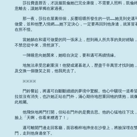
　　莎拉費盡唇舌，才說服凱倫她已完全康復，不需要人照料，凱倫終
意離去，讓她單獨在家過夜。 

　　那一夜，莎拉在屋裏徘徊，反覆咀嚼所發生的一切……她見到史邁可
做愛，並和他墜入情網……她下定決心，一定要再回到他身邊，就算冒著
在所不惜。 

　　當她躺在和還可做愛的同一張床上，想到兩人所共享的美好經驗，
不禁悲從中來，滑然淚下。 

　　一陣睡意向她襲來，她暗自決定，要和邁可再續情緣。 

　　地無法承受悲劇重演！他變成遲暮老人，歷盡千辛萬苦才找到她，
及交換一個微笑之前，他我死去了。 

　　※※※※ 

　　門鈴響起，將邁可自斷斷續續的夢境中驚醒。他心中驟現一道希望
拉並沒有消失，也許她正站在門外，滿心期待地想重回牠的懷抱，就像
此相屬。 

　　他飛快地將門打開，但站在門外的是費吉思。他的心猛地往下沈，
臉上「天啊，你看來糟透了！」 

　　邁可離開門邊走回客廳，面容樵梓地摔坐在沙發上，將臉深埋在雙
門，走到他身邊坐下。 
