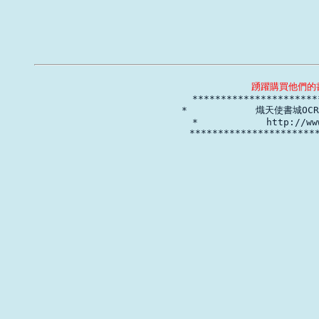
踴躍購買他們的

*********************
*            熾天使書城OCR
*            http://ww
***********************
         