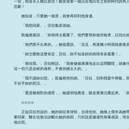
一切，簡直令人難以置信！她竟需要一個活在地出生之前的時代的男人
悲劇！ 

　　她知道，只要她一復原，就會再回到他身邊。 

　　「我想回家。」莎拉氣若游絲。 

　　凱倫搖搖頭，「妳病得太嚴重了。他們要替妳做些檢查，以找出妳
　　「他們查不出來的。」她低聲說。「況且，再過幾小時我就會復原了
　　「妳怎麼敢這麼肯定，莎拉，妳不知道妳的病情有多嚴重！」 

　　「相信我。」莎拉輕語。「我會健健康康地走出這間醫院，就像什
這一切只是必經的過程，不會持續太久的。」 

　　「我不讓妳出院。」凱倫斯然拒絕。「莎拉，別和我耍牛脾氣，我
不在乎妳的死活。」 

　　「愛是種相對的感受，」她虛弱地應道，眼皮逐漸沈重起來。「就
　　※※※※ 

　　正如莎拉所說的，她的病症來得快，去得也快。她換上傑米為她帶
要回家。醫生也無法診斷出她的病因，只好說是濾過性病毒感染，現在
他出院。 
