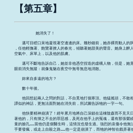
【第五章】
         她消失了！ 

　　邁可目瞪口呆地凝視著空邊邊的床。幾秒鐘前，她赤裸而動人的胴
，任他輕撫著、飽覽著撩人的春光，傾聽著她甜美的聲音。她身上醉人
空氣中、床單上，以及他的肌膚。 

　　邁可不斷地告訴自己，她並非他憑空捏造的虛構人物，但是，她竟
眼前消失無蹤：就像鬼魅在夜空中無萼無息地消散。 

　　妳來自多遠的地方？ 

　　數十年後。 

　　他回想起兩人之問的對話，不自覓地打個寒頂。他猛搖頭，不敢相
譚似的神話，更無法面對她在消失前，所試圖告訴牠的一字一句。 

　　他快要精神崩潰了！經年累月地將自己深鎖在這棟陰森而不見天日
著他的，只有揮之不去的罪惡感，及死在他手上的冤魂，還有那張縈繞
童的臉孔……當他仍是個醫生時，這情況也發生過。強烈的哀傷令他無法
乎要發瘋，或走上自殺之路……他一定是崩潰了，而牠的神智在戲弄著他