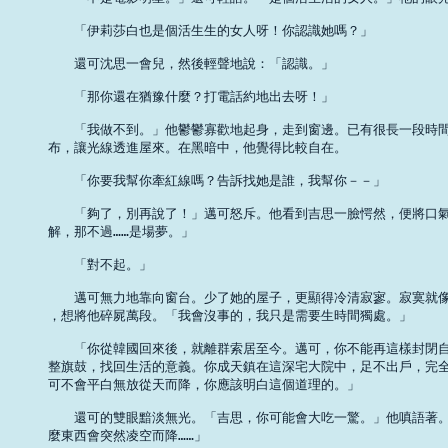
　　「伊莉莎白也是個活生生的女人呀！你認識她嗎？」 

　　還可沈思一會兒，然後輕聲地說：「認識。」 

　　「那你還在猶豫什麼？打電話約地出去呀！」 

　　「我做不到。」他鬱鬱寡歡地起身，走到窗邊。已有很長一段時間
布，讓光線透進屋來。在黑暗中，他覺得比較自在。 

　　「你要我幫你牽紅線嗎？告訴找她是誰，我幫你－－」 

　　「夠了，別再說了！」邁可怒斥。他看到吉思一臉愕然，便將口氣
解，那不過……是場夢。」 

　　「對不起。」 

　　邁可無力地靠向窗台。少了她的屋子，更顯得冷清寂寥。寂寞就像
，想將他碎屍萬段。「我會沒事的，我只是需要生時間獨處。」 

　　「你從韓國回來後，就離群索居至今。邁可，你不能再這樣封閉自
整旗鼓，找回生活的意義。你成天鎮在這深宅大院中，足不出戶，完全
可不會平白無放從天而降，你應該明白這個道理的。」 

　　還可的雙眼黯淡無光。「吉思，你可能會大吃一驚。」他嗔語著。
麼東西會突然凌空而降……」 
