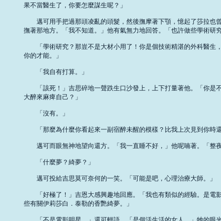
果不當醫生了，你要怎麼謀生呢？」 

　　邁可用手把過那頭凌亂的頭髮，然後撫摩著下顎，憶起了莎拉也曾
撫著那地方。「我不知道。」他有氣無力地回答。「也許做些學術研究吧
　　「學術研究？那豈不是大材小用了！你是個技術精湛的外科醫生，
你的才能。」 

　　「我自有打算。」 

　　「該死！」吉思碎地一聲跌生口沙發上，上下打量著他。「你是不
大醉來麻痺自己？」 

　　「沒有。」 

　　「那麼為什麼你看起來一副宿醉未醒的模樣？比我上次見到你時還
　　邁可而眼無神地望向還方。「我一直睡不好，」他呢喃著。「整夜
　　「什麼夢？綺夢？」 

　　邁可投給吉思莫可奈何的一笑。「可能是吧，心理治療大師。」 

　　「好極了！」吉恩大感興趣地回應。「我也有類似的經驗。是電影
些有關伊莉莎白．泰勒的香艷綺夢。」 

　　「不是電影明星。」還可輕語。「是個活生活的女人。」牠的眼光