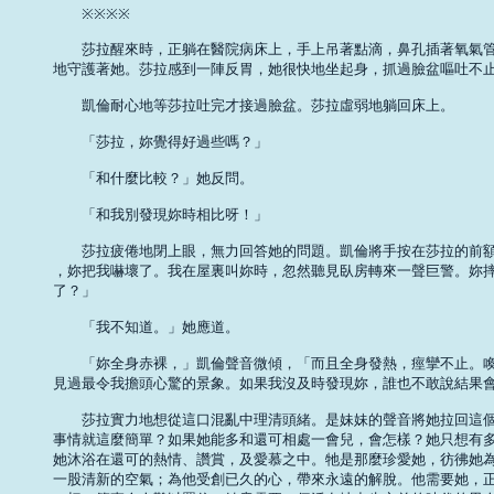
　　※※※※ 

　　莎拉醒來時，正躺在醫院病床上，手上吊著點滴，鼻孔插著氧氣管
地守護著她。莎拉感到一陣反胃，她很快地坐起身，抓過臉盆嘔吐不止。
　　凱倫耐心地等莎拉吐完才接過臉盆。莎拉虛弱地躺回床上。 

　　「莎拉，妳覺得好過些嗎？」 

　　「和什麼比較？」她反問。 

　　「和我別發現妳時相比呀！」 

　　莎拉疲倦地閉上眼，無力回答她的問題。凱倫將手按在莎拉的前額
，妳把我嚇壞了。我在屋裏叫妳時，忽然聽見臥房轉來一聲巨警。妳摔
了？」 

　　「我不知道。」她應道。 

　　「妳全身赤裸，」凱倫聲音微傾，「而且全身發熱，痙攣不止。喚
見過最令我擔頭心驚的景象。如果我沒及時發現妳，誰也不敢說結果會
　　莎拉實力地想從這口混亂中理清頭緒。是妹妹的聲音將她拉回這個
事情就這麼簡單？如果她能多和還可相處一會兒，會怎樣？她只想有多
她沐浴在還可的熱情、讚賞，及愛慕之中。牠是那麼珍愛她，彷彿她為
一股清新的空氣；為他受創已久的心，帶來永遠的解脫。他需要她，正