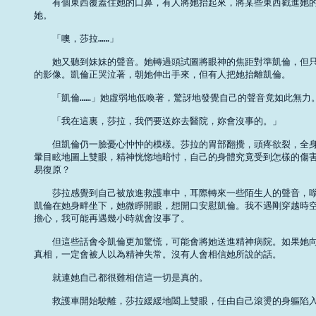
　　有個東西覆蓋住她的口鼻，有人將她抬起來，將某些東西戳進她的
她。 

　　「噢，莎拉……」 

　　她又聽到妹妹的聲音。她轉過頭試圖將眼神的焦距對準凱倫，但只
的影像。凱倫正哭泣著，朝她伸出手來，但有人把她抬離凱倫。 

　　「凱倫……」她虛弱地低喚著，驚訝地發覺自己的聲音竟如此無力。
　　「我在這裏，莎拉，我們要送妳去醫院，妳會沒事的。」 

　　但凱倫仍一臉憂心忡忡的模樣。莎拉的胃部翻攪，頭疼欲裂，全身
暈目眩地圖上雙眼，精神恍惚地暗忖，自己的身體究竟受到怎樣的傷害
易復原？ 

　　莎拉感覺到自己被放進救護車中，耳際轉來一些陌生人的聲音，嗡
凱倫在她身畔坐下，她微睜開眼，想開口安慰凱倫。我不遇剛穿越時空
擔心，我可能再遇幾小時就會沒事了。 

　　但這些話會令凱倫更加驚慌，可能會將她送進精神病院。如果她向
真相，一定會被人以為精神失常。沒有人會相信她所說的話。 

　　就連她自己都很難相信這一切是真的。 

　　救護車開始駛離，莎拉緩緩地闔上雙眼，任由自己滾燙的身軀陷入