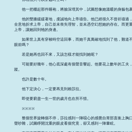
　　他一把櫃起那件睡袍，將臉深埋其中，試圖想像她溫暖的身軀包裹其
　　他的雙膝緩緩著地，虔誠地向上帝禱告。他已經很久不曾祈禱過，
全意地折求上帝，自己並未喪失理智，並未憑空幻想她的存在。而更重
上帝，讓她回到牠的身邊。 

　　如果世上真有穿梭時空這回事，而她千真萬確地找到了他，難道不
眼前嗎？ 

　　若是她再也回不來，又該怎樣才能找到她呢？ 

　　可能要好幾年，他心底深處有個聲音響起。他要花上數年的工夫，
蹤。 

　　也許是數十年。 

　　他下定決心，一定要再見到賴莎拉。 

　　即使要窮盡一生一世的歲月也在所不惜。 

　　※※※※ 

　　整個世界旋轉個不停，莎拉感到一陣噁心的感覺自胃部直衝上胸口
聲吵雜，試圖睜開沈重的眼皮看個究竟，卻又感到一陣暈眩。 
