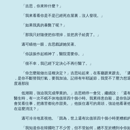
　　「吉思，你來幹什麼？」 

　　「我來看看你是不是已經死在屋裏，沒人發現。」 

　　「如果我真的暴斃了呢？」 

　　「那我只好隨便把你埋掉，並把房子給賣了。」 

　　邁可瞄他一眼，吉思戲謔她笑著。 

　　「你該振作起精神了，醫院需要你。」 

　　「很不幸，我已經下定決心不再行醫了。」 

　　「你怎麼能做出這種決定？」吉思站起來，在客廳踱來踱去。「邁
，是你不斷替我打氣，要我加油。記得有年耶誕節，我受不了壓力想退
度過那段 

　　低潮期，強迫我完成學業的。」吉思稍停一會兒，繼續說：「還有
醫生時，有一次不眠不休地值班四十個小時。我累得患自殺，是你告訴
會笑看往事，把痛苦都化作甜美。」他扳住邁可的肩頭，強迫他看著他
在這麼消沈？」 

　　邁可冷冷地直視他。「因為，世上還有比值班四十個小時更糟糕的事
　　「我知道你在韓國吃了不少苦，但不管如何，總不至於糟到令你如