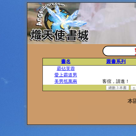
書名
叢書系列
霸佔芙蓉
愛上霸道男
美男抵萬兩
客倌，請進！
總數 3 本書
«
本區