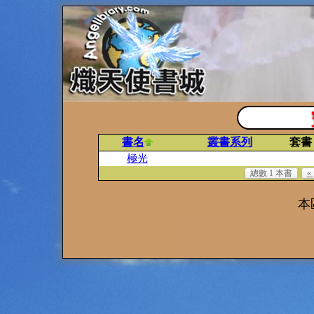
書名
叢書系列
套書
極光
總數 1 本書
«
本