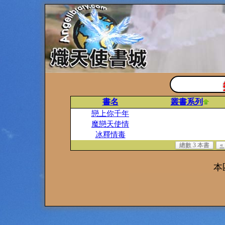
書名
叢書系列
戀上你千年
魔戀天使情
冰釋情毒
總數 3 本書
«
本