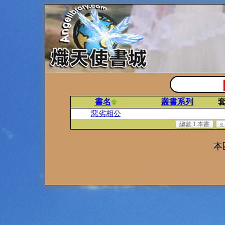
書名
叢書系列
惡劣相公
總數 1 本書
«
本