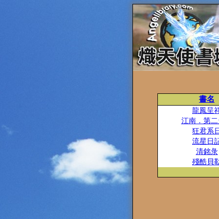
書名
龍鳳呈
江南．第二
狂君系
流星日
清銘彔
殘酷貝