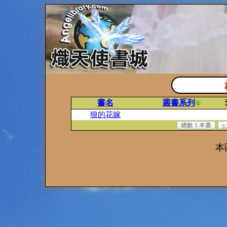
書名
叢書系列
狼的花嫁
總數 1 本書
«
本