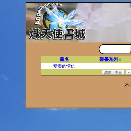
書名
叢書系列
變奏的情仇
總數 1 本書
«
本