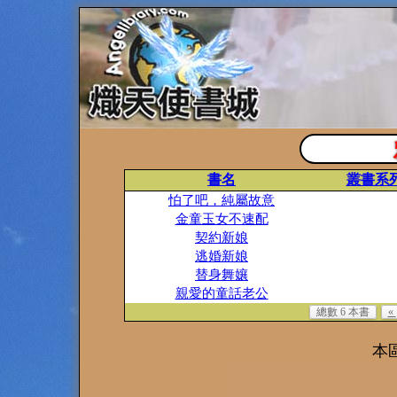
書名
叢書系
怕了吧，純屬故意
金童玉女不速配
契約新娘
逃婚新娘
替身舞孃
親愛的童話老公
總數 6 本書
«
本區