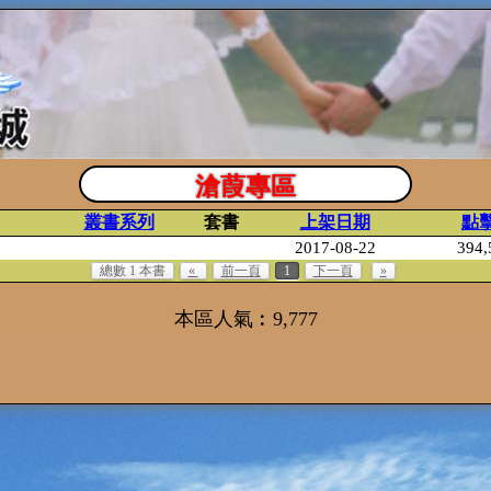
滄葭專區
叢書系列
套書
上架日期
點
2017-08-22
394,
總數 1 本書
«
前一頁
1
下一頁
»
本區人氣︰9,777