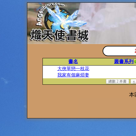
書名
叢書系列
大俠單戀一枝花
我家有個麻煩妻
總數 2 本書
«
本