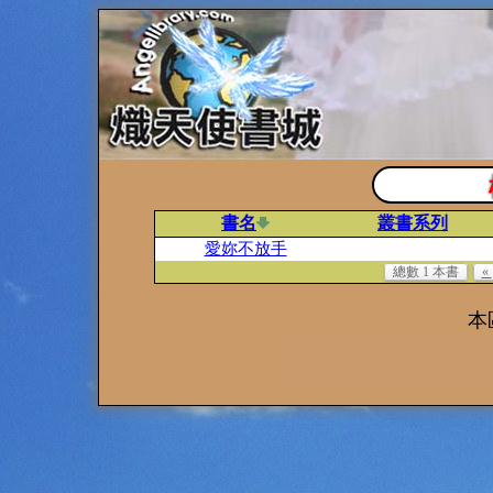
書名
叢書系列
愛妳不放手
總數 1 本書
«
本