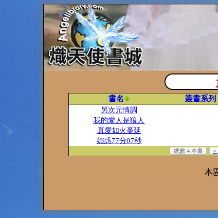
書名
叢書系列
另次元情調
我的愛人是狼人
真愛如火蔓延
媚惑77分07秒
總數 4 本書
«
本區