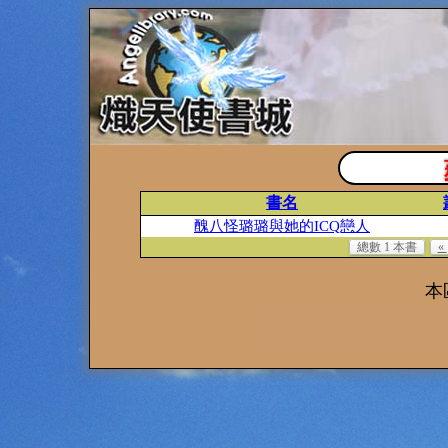
書名
醜八怪璐璐與她的ICQ戀人
總數 1 本書
«
本