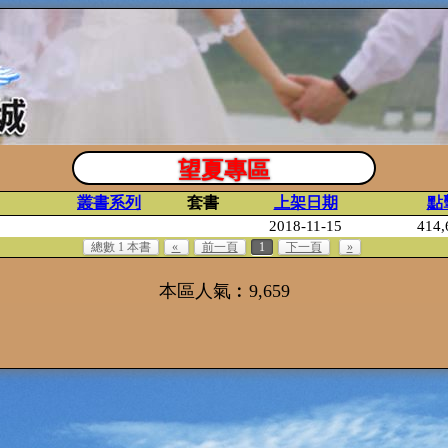
望夏專區
叢書系列
套書
上架日期
點
2018-11-15
414,
總數 1 本書
«
前一頁
1
下一頁
»
本區人氣︰9,659