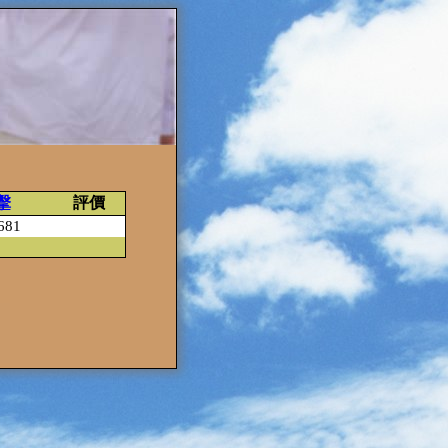
擊
評價
681