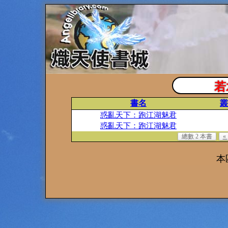
若
書名
叢
惑亂天下：跑江湖魅君
惑亂天下：跑江湖魅君
總數 2 本書
«
本