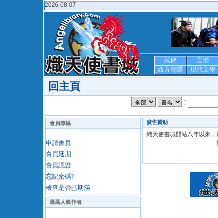
2026-08-07
武俠
言情
西方翻譯
現代文學
回主頁
:
廣告贊助
會員專區
熾天使書城開站八年以來，以超
申請會員
會員延期
會員認證
忘記密碼?
檢查是否已期滿
最高人氣作者