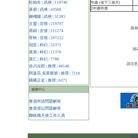
松柏生 | 武俠 | 119746
年繳 (省下三個月)
2年繳特價
黃易 | 武俠 | 43569
柳殘陽 | 武俠 | 31395
古靈 | 言情 | 219707
因為
席絹 | 言情 | 211274
寄秋 | 言情 | 107122
倪匡 | 科幻 | 32371
因
黃易 | 科幻 | 11376
莫仁 | 科幻 | 7788
請注意
赤川次郎 | 推理 | 49148
阿嘉莎.克里斯第 | 推理 | 7216
橫構正史 | 推理 | 6375
服務中心
會員申請問題解答
會員登記問題解答
聯絡熾天使工作人員
常