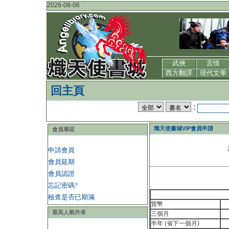
2026-08-06
武俠
言情
西方翻譯
現代文學
回主頁
:
熾天使書城VIP會員申請
會員專區
申請會員
會員延期
會員認證
忘記密碼?
檢查是否已期滿
貨幣
最高人氣作者
三個月
半年 (省下一個月)