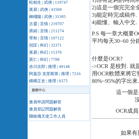
1)你有足夠的時間
松柏生 | 武俠 | 119747
2)這是一個完完全
黃易 | 武俠 | 43569
3)能定時完成稿件.
柳殘陽 | 武俠 | 31395
4)能懂、輸入中文.
古靈 | 言情 | 219707
席絹 | 言情 | 211274
P.S 每一章大概要O
寄秋 | 言情 | 107122
平均每天30~60 分鐘
倪匡 | 科幻 | 32371
黃易 | 科幻 | 11376
什麼是OCR?
莫仁 | 科幻 | 7788
->OCR 是校對.
赤川次郎 | 推理 | 49148
用OCR軟體來將它
阿嘉莎.克里斯第 | 推理 | 7216
80%~95%的字出來
橫構正史 | 推理 | 6375
服務中心
這一個是
會員申請問題解答
會員登記問題解答
OCR成員
聯絡熾天使工作人員
如果有