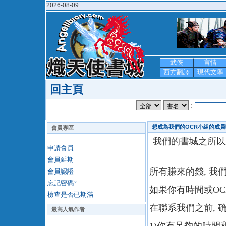
2026-08-09
武俠
言情
西方翻譯
現代文學
回主頁
:
想成為我們的OCR小組的成員
會員專區
我們的書城之所以
申請會員
會員延期
所有賺來的錢, 我們
會員認證
忘記密碼?
如果你有時間或OCR
檢查是否已期滿
在聯系我們之前, 
最高人氣作者