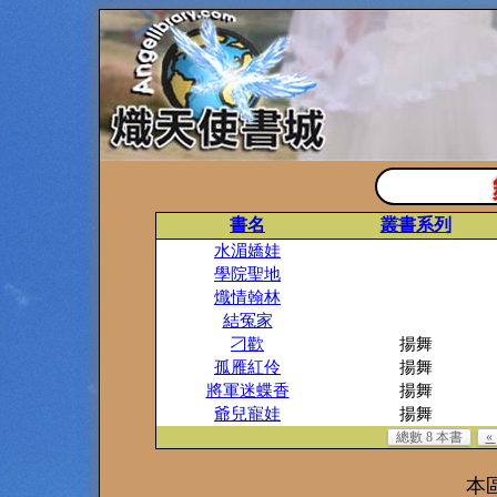
書名
叢書系列
水湄嬌娃
學院聖地
熾情翰林
結冤家
刁歡
揚舞
孤雁紅伶
揚舞
將軍迷蝶香
揚舞
爺兒寵娃
揚舞
總數 8 本書
«
本區