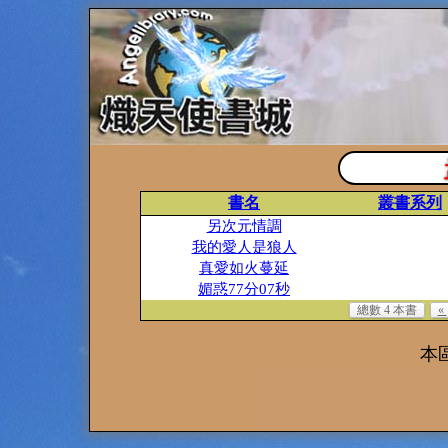
書名
叢書系列
另次元情調
我的愛人是狼人
真愛如火蔓延
媚惑77分07秒
總數 4 本書
«
本區