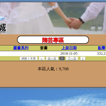
隋芸專區
叢書系列
套書
上架日期
點擊
2018-11-05
332,2
總數 1 本書
«
前一頁
1
下一頁
»
本區人氣︰9,708