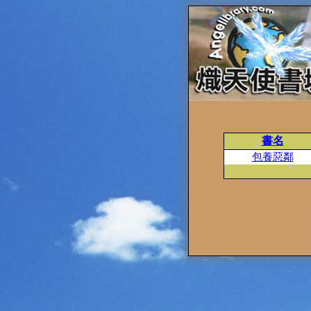
書名
包養惡鄰